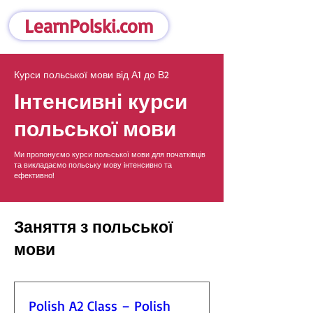
LearnPolski.com
Курси польської мови від А1 до В2
Інтенсивні курси
польської мови
Ми пропонуємо курси польської мови для початківців
та викладаємо польську мову інтенсивно та
ефективно!
Заняття з польської
мови
Polish A2 Class – Polish