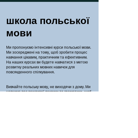
школа польської
мови
Ми пропонуємо інтенсивні курси польської мови.
Ми зосереджені на тому, щоб зробити процес
навчання цікавим, практичним та ефективним.
На наших курсах ви будете навчатися з метою
розвитку реальних мовних навичок для
повсякденного спілкування.
Вивчайте польську мову, не виходячи з дому. Ми
навчимо вас важливої лексики та граматики, щоб
ви могли впевнено висловлюватися польською
мовою.
Незалежно від того, чи ви тільки починаєте
вивчати мову, чи вже маєте певні знання, у нас є
відповідний курс польської мови для вашого
рівня володіння мовою. Усі необхідні навчальні
матеріали включені у вартість курсу.