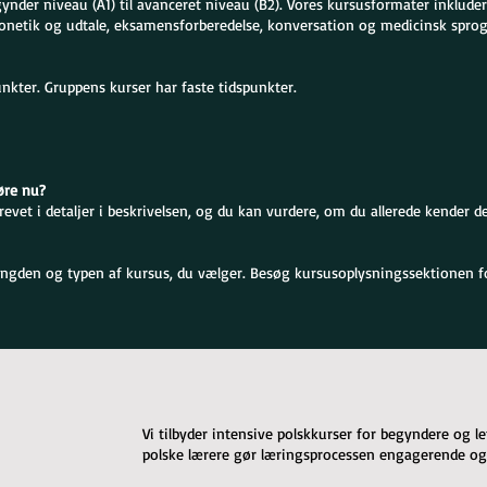
gynder niveau (A1) til avanceret niveau (B2). Vores kursusformater inklude
onetik og udtale, eksamensforberedelse, konversation og medicinsk sprog
unkter. Gruppens kurser har faste tidspunkter.
øre nu?
vet i detaljer i beskrivelsen, og du kan vurdere, om du allerede kender det
ngden og typen af kursus, du vælger. Besøg kursusoplysningssektionen for
Vi tilbyder intensive polskkurser for begyndere og 
polske lærere gør læringsprocessen engagerende og 