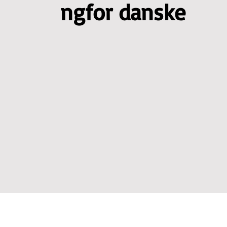
ngfor danske
Polish classes
EN