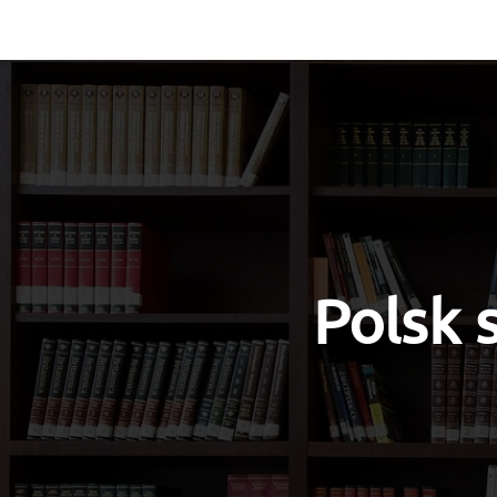
Vocabulary
Grammar
Test you
Polsk 