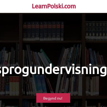
LearnPolski.com
rself!
sprogundervisning
Begynd nu!