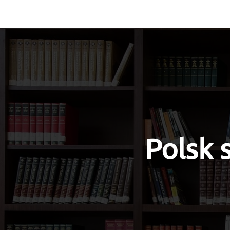
Vocabulary
Grammar
Test you
Polsk 