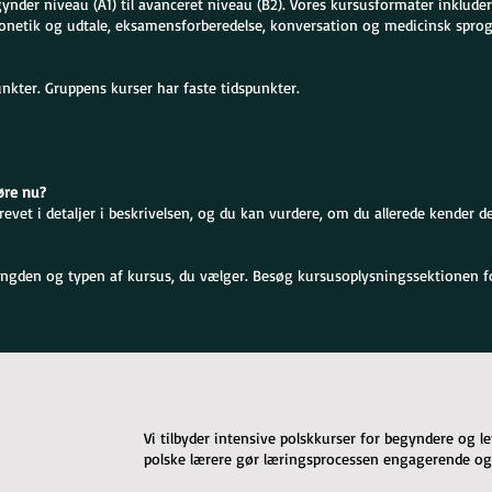
gynder niveau (A1) til avanceret niveau (B2). Vores kursusformater inklude
onetik og udtale, eksamensforberedelse, konversation og medicinsk sprog
unkter. Gruppens kurser har faste tidspunkter.
øre nu?
vet i detaljer i beskrivelsen, og du kan vurdere, om du allerede kender det
ngden og typen af kursus, du vælger. Besøg kursusoplysningssektionen for
Vi tilbyder intensive polskkurser for begyndere og 
polske lærere gør læringsprocessen engagerende og 