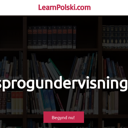
LearnPolski.com
rself!
sprogundervisning
Begynd nu!