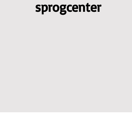
sprogcenter
Polish classes
EN