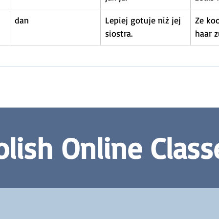
dan
Lepiej gotuje niż jej 
Ze koo
siostra.
haar z
olish Online Class