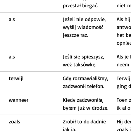
przestał biegać.
niet m
als
Jeżeli nie odpowie, 
Als hij
wyślij wiadomość 
antwoo
jeszcze raz.
het be
opnie
als
Jeśli się spieszysz, 
Als je
weź taksówkę.
neem 
terwijl
Gdy rozmawialiśmy, 
Terwij
zadzwonił telefon.
ging d
wanneer
Kiedy zadzwoniła, 
Toen z
byłem już w drodze.
ik al 
zoals
Zrobił to dokładnie 
Hij de
jak ja.
zoals i