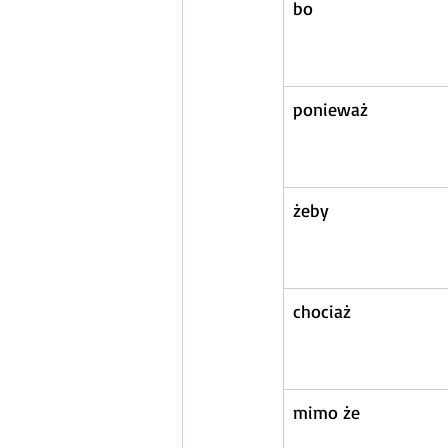
bo
ponieważ
żeby
chociaż
mimo że