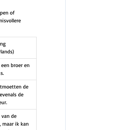
pen of 
isvollere 
ing 
lands)
 een broer en 
s.
tmoetten de 
 evenals de 
eur.
 van de 
 maar ik kan 