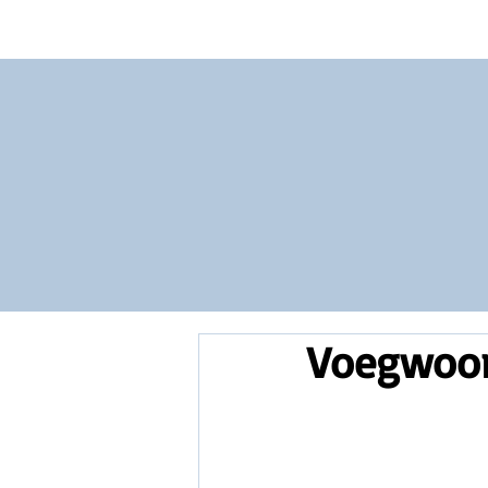
Vocabulary
Grammar
Test you
Voegwoor