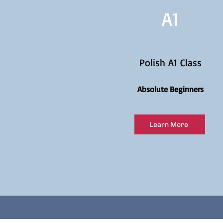
A1
Polish A1 Class
Absolute Beginners
Learn More