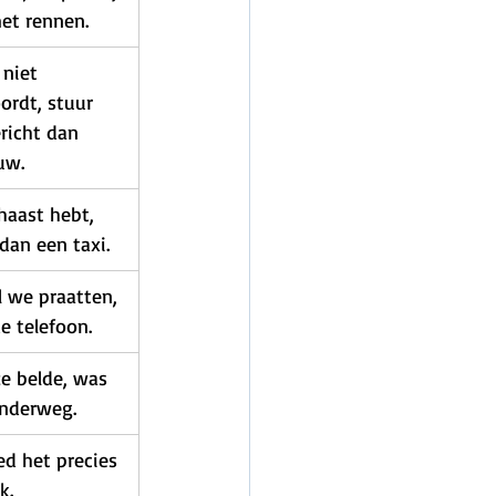
et rennen.
 niet 
rdt, stuur 
richt dan 
uw.
 haast hebt, 
dan een taxi.
l we praatten, 
e telefoon.
e belde, was 
onderweg.
ed het precies 
k.