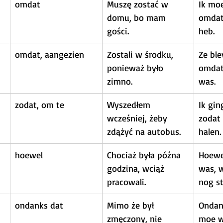
omdat
Muszę zostać w 
Ik moe
domu, bo mam 
omdat
gości.
heb.
omdat, aangezien
Zostali w środku, 
Ze ble
ponieważ było 
omdat
zimno.
was.
zodat, om te
Wyszedłem 
Ik gin
wcześniej, żeby 
zodat 
zdążyć na autobus.
halen.
hoewel
Chociaż była późna 
Hoewel
godzina, wciąż 
was, 
pracowali.
nog st
ondanks dat
Mimo że był 
Ondank
zmęczony, nie 
moe wa