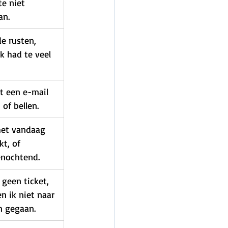
te niet 
an.
de rusten, 
k had te veel 
t een e-mail 
 of bellen.
het vandaag 
t, of 
nochtend.
 geen ticket, 
n ik niet naar 
n gegaan.