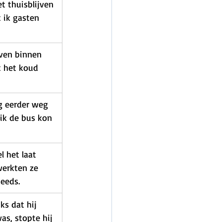
t thuisblijven 
 ik gasten 
ven binnen 
 het koud 
g eerder weg 
ik de bus kon 
 het laat 
werkten ze 
eeds.
s dat hij 
s, stopte hij 