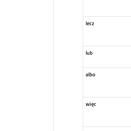
lecz
lub
albo
więc