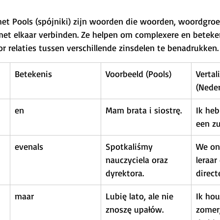
t Pools (spójniki) zijn woorden die woorden, woordgroe
 met elkaar verbinden. Ze helpen om complexere en beteken
r relaties tussen verschillende zinsdelen te benadrukken.
Betekenis
Voorbeeld (Pools)
Vertal
(Neder
en
Mam brata i siostrę.
Ik heb
een zu
evenals
Spotkaliśmy 
We on
nauczyciela oraz 
leraar
dyrektora.
direct
maar
Lubię lato, ale nie 
Ik hou
znoszę upałów.
zomer,