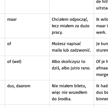
de hit
uitsta
maar
Chciałem odpocząć, 
Ik wil
lecz miałem za dużo 
maar i
pracy.
werk.
of
Możesz napisać 
Je kun
maila lub zadzwonić.
sturen
of (wel)
Albo skończysz to 
Of je 
dziś, albo jutro rano.
afmaak
morge
dus, daarom
Nie miałem biletu, 
Ik had
więc nie wszedłem 
dus be
do środka.
binne