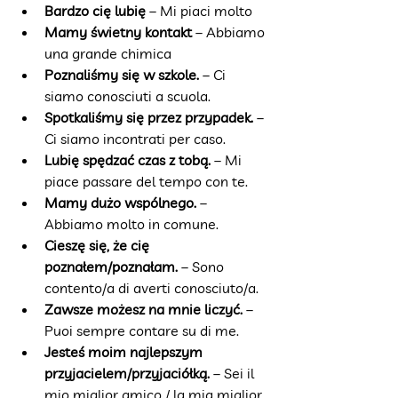
Bardzo cię lubię
 – Mi piaci molto
Mamy świetny kontakt
 – Abbiamo 
una grande chimica
Poznaliśmy się w szkole.
 – Ci 
siamo conosciuti a scuola.
Spotkaliśmy się przez przypadek.
 – 
Ci siamo incontrati per caso.
Lubię spędzać czas z tobą.
 – Mi 
piace passare del tempo con te.
Mamy dużo wspólnego.
 – 
Abbiamo molto in comune.
Cieszę się, że cię 
poznałem/poznałam.
 – Sono 
contento/a di averti conosciuto/a.
Zawsze możesz na mnie liczyć.
 – 
Puoi sempre contare su di me.
Jesteś moim najlepszym 
przyjacielem/przyjaciółką.
 – Sei il 
mio miglior amico / la mia miglior 