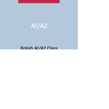
A1/
A2
Polish A1/A2 Class
Continuation for Beginners
Learn More
A2