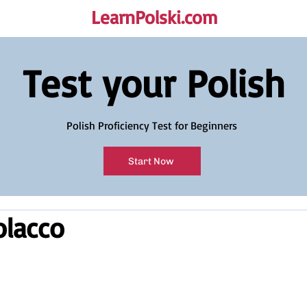
LearnPolski.com
rself!
Test your Polish
Polish Proficiency Test for Beginners
Start Now
olacco