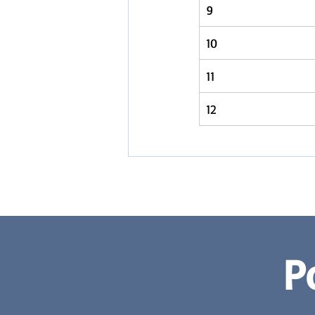
9
10
11
12
P