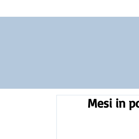
Vocabulary
Grammar
Test you
Mesi in p