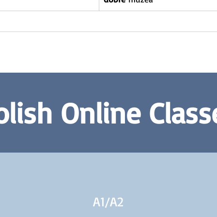
olish Online Class
A1/
A2