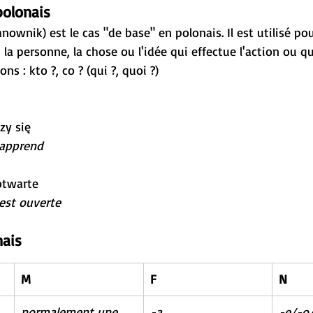
polonais
ownik) est le cas "de base" en polonais. Il est utilisé pour
a personne, la chose ou l'idée qui effectue l'action ou qui 
s : kto ?, co ? (qui ?, quoi ?)
zy się
 apprend
otwarte
 est ouverte
nais
M
F
N
normalement une 
-a
-e/-o