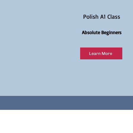
Polish A1 Class
Absolute Beginners
Learn More
Polish classes
EN