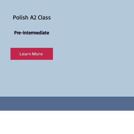
Polish A2 Class
Pre-intermediate
Learn More
mail list