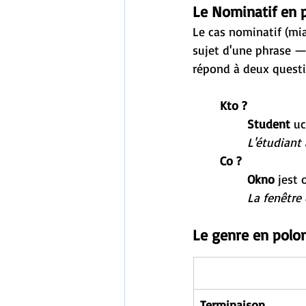
Le Nominatif en 
Le cas nominatif (mian
sujet d'une phrase — l
répond à deux question
Kto ?
Student 
uc
L'étudiant
Co ?
Okno 
jest 
La fenêtre
Le genre en polo
Terminaison