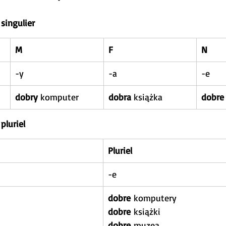
 singulier
M
F
N
-y
-a
-e
dobry
 komputer
dobra
 książka
dobre
pluriel
Pluriel
-e
dobre
 komputery
dobre
 książki
dobre
 muzea