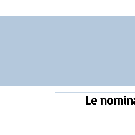
Vocabulary
Grammar
Test you
Le nomina