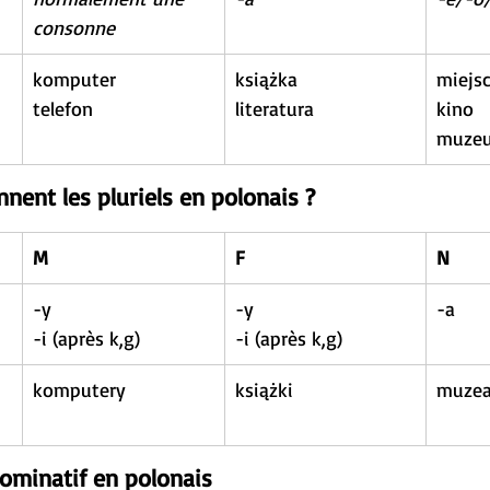
consonne
komputer
książka
miejs
telefon
literatura
kino
muze
ent les pluriels en polonais ?
M
F
N
-y
-y
-a
-i (après k,g)
-i (après k,g)
komputery
książki
muze
nominatif en polonais