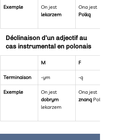
Exemple
On jest 
Ona jest 
lekarzem
Polką
Déclinaison d’un adjectif au 
cas instrumental en polonais
M
F
Terminaison
-ym
-ą
Exemple
On jest 
Ona jest 
dobrym 
znaną 
Polką
lekarzem