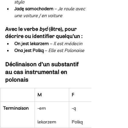
stylo
Jadę samochodem
 – 
Je roule avec 
une voiture / en voiture
Avec le verbe 
być
 (être), pour 
décrire ou identifier quelqu’un :
On jest lekarzem
 – 
Il est médecin
Ona jest Polką
 – 
Elle est Polonaise
Déclinaison d’un substantif 
au cas instrumental en 
polonais
M
F
Terminaison
-em
-ą
lekarzem
Polką