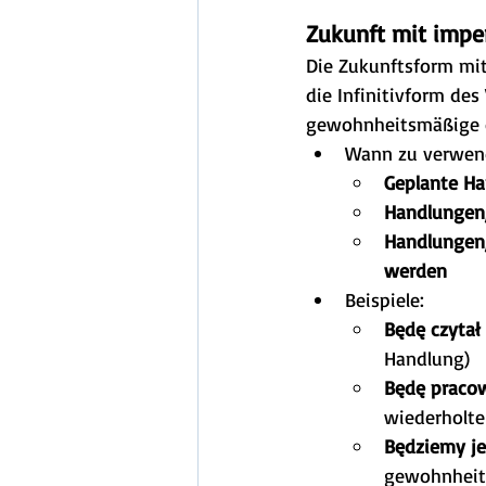
Zukunft mit impe
Die Zukunftsform mit
die Infinitivform des
gewohnheitsmäßige od
Wann zu verwen
Geplante H
Handlungen,
Handlungen,
werden
Beispiele:
Będę czytał
Handlung)
Będę pracow
wiederholte
Będziemy je
gewohnheit