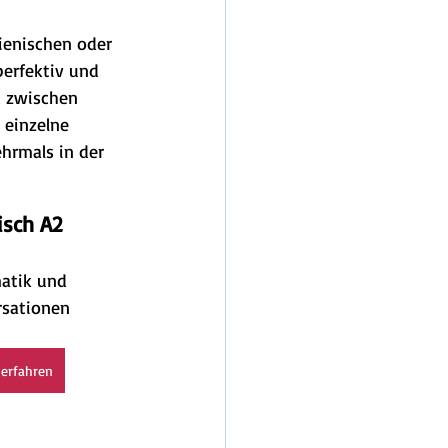
lienischen oder 
erfektiv und 
d zwischen 
 einzelne 
hrmals in der 
isch A2
atik und 
rsationen
erfahren