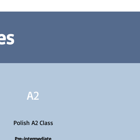
es
A2
Polish A2 Class
Pre-intermediate