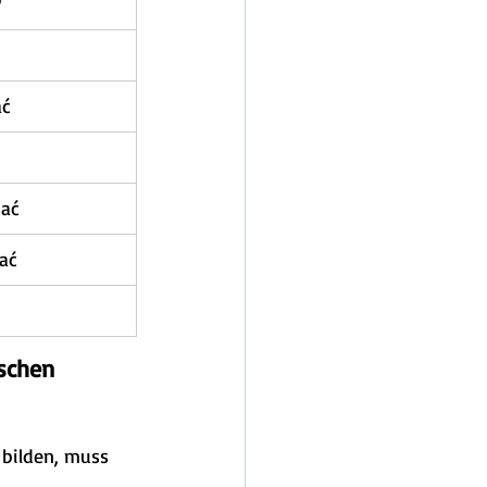
v
ać
tać
tać
schen 
 bilden, muss 