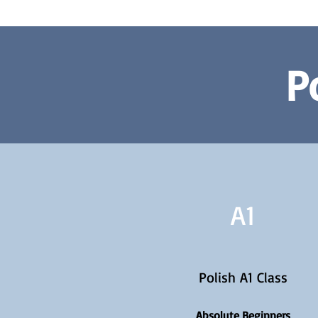
P
A1
Polish A1 Class
Absolute Beginners