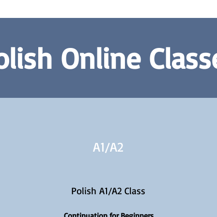
olish Online Class
A1/
A2
Polish A1/A2 Class
Continuation for Beginners