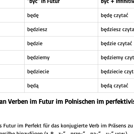
"być" in Futur
być + Infiniti
będę
będę czytać
będziesz
będziesz czyt
będzie
będzie czytać
będziemy
będziemy czy
będziecie
będziecie czy
będą
będą czytać
an Verben im Futur im Polnischen im perfektivi
 Futur im Perfekt für das konjugierte Verb im Präsens zu
silbe hinzufügen (z. B. „z-“, „prze-“, „na-“, „u-“ usw.).