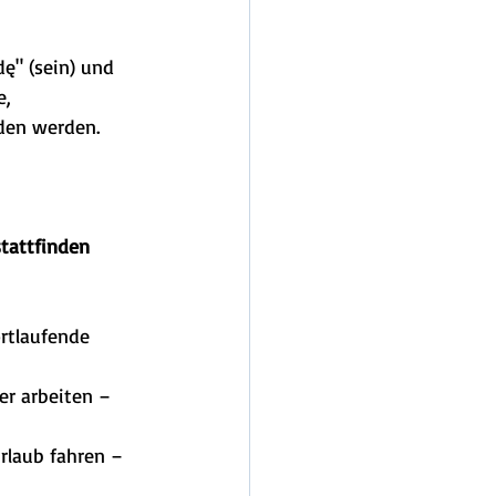
ę" (sein) und 
, 
den werden.
tattfinden 
rtlaufende 
r arbeiten – 
Urlaub fahren – 