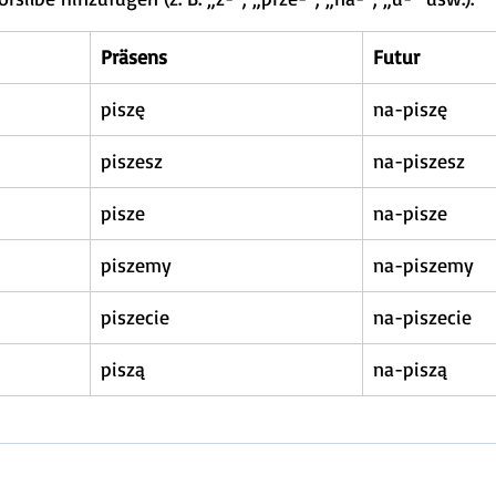
Präsens
Futur
piszę
na-piszę
piszesz
na-piszesz
pisze
na-pisze
piszemy
na-piszemy
piszecie
na-piszecie
piszą
na-piszą