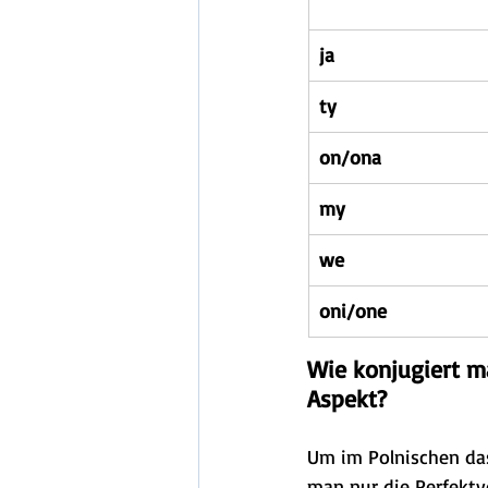
ja
ty
on/ona
my
we
oni/one
Wie konjugiert m
Aspekt?
Um im Polnischen das
man nur die Perfektvor