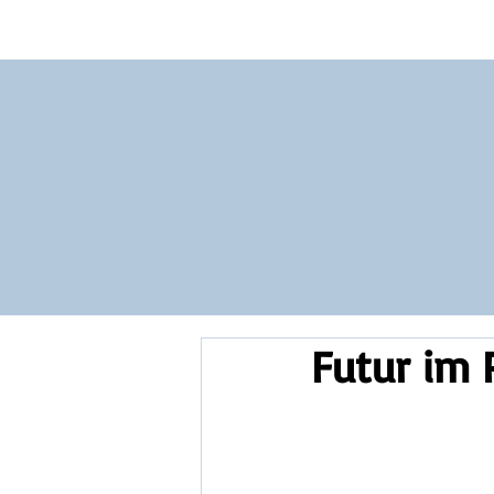
Vocabulary
Grammar
Test you
Futur im 