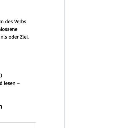
rm des Verbs 
hlossene 
is oder Ziel.
)
d lesen – 
m 