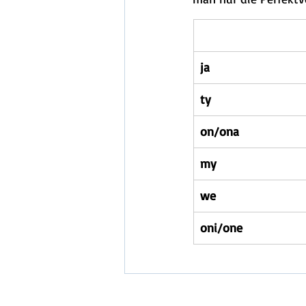
ja
ty
on/ona
my
we
oni/one