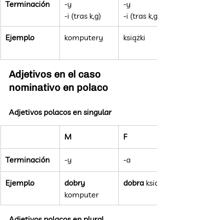
Terminación
-y
-y
-i (tras k,g)
-i (tras k,g)
Ejemplo
komputery
książki
Adjetivos en el caso 
nominativo en polaco
Adjetivos polacos en singular
M
F
Terminación
-y
-a
Ejemplo
dobry
dobra
 książka
komputer
Adjetivos polacos en plural