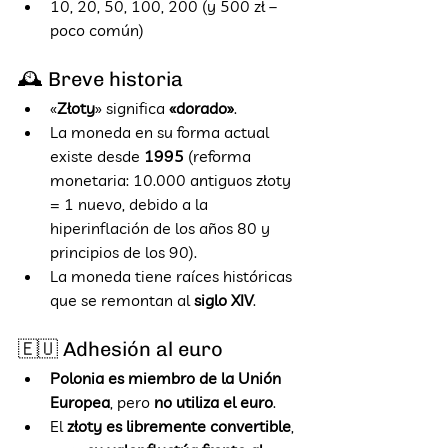
10, 20, 50, 100, 200 (y 500 zł – 
poco común)
🕰️ Breve historia
«
Złoty
» significa 
«dorado»
.
La moneda en su forma actual 
existe desde 
1995
 (reforma 
monetaria: 10.000 antiguos złoty 
= 1 nuevo, debido a la 
hiperinflación de los años 80 y 
principios de los 90).
La moneda tiene raíces históricas 
que se remontan al 
siglo XIV
.
🇪🇺 Adhesión al euro
Polonia es miembro de la Unión 
Europea
, pero 
no utiliza el euro
.
El 
złoty es libremente convertible
, 