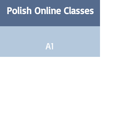
Polish Online Classes
A1
Polish A1 Class
Absolute Beginners
Learn More
A1/
A2