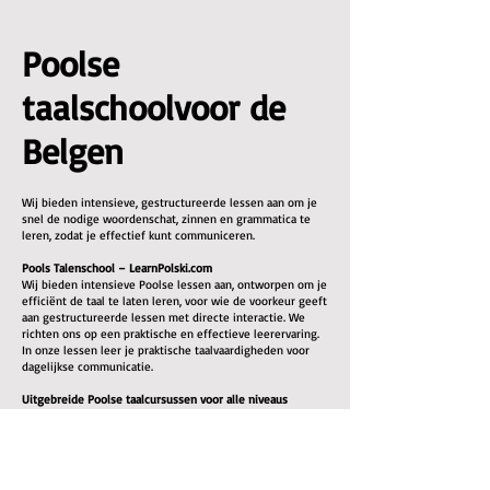
Poolse
taalschoolvoor de
Belgen
Wij bieden intensieve, gestructureerde lessen aan om je
snel de nodige woordenschat, zinnen en grammatica te
leren, zodat je effectief kunt communiceren.
Pools Talenschool – LearnPolski.com
Wij bieden intensieve Poolse lessen aan, ontworpen om je
efficiënt de taal te laten leren, voor wie de voorkeur geeft
aan gestructureerde lessen met directe interactie. We
richten ons op een praktische en effectieve leerervaring.
In onze lessen leer je praktische taalvaardigheden voor
dagelijkse communicatie.
Uitgebreide Poolse taalcursussen voor alle niveaus
Of je nu net begint of al wat ervaring hebt, wij helpen je
een goed niveau te bereiken. Alle benodigde
lesmaterialen zijn inbegrepen.
Onze Poolse lessen richten zich op: