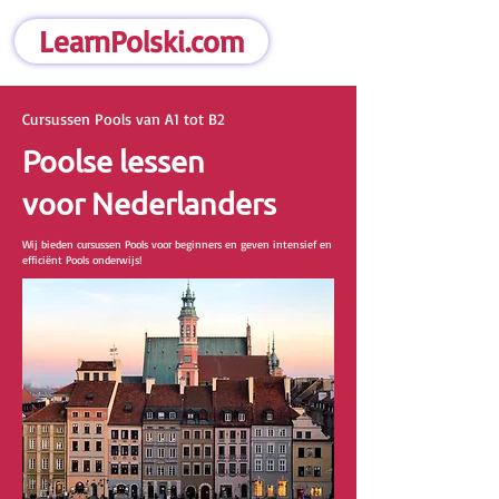
LearnPolski.com
Cursussen Pools van A1 tot B2
Poolse lessen
voor Nederlanders
Wij bieden cursussen Pools voor beginners en geven intensief en
efficiënt Pools onderwijs!