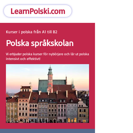
LearnPolski.com
Kurser i polska från A1 till B2
Polska språkskolan
Vi erbjuder polska kurser för nybörjare och lär ut polska
intensivt och effektivt!