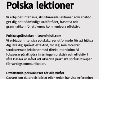
Polska lektioner
Vi erbjuder intensiva, strukturerade lektioner som snabbt
ger dig det nödvändiga ordförrådet, fraserna och
grammatiken för att kunna kommunicera effektivt.
Polska språkskolan – LearnPolski.com
Vi erbjuder intensiva polskakurser utformade för att hjälpa
dig lära dig språket effektivt, för dig som föredrar
strukturerade lektioner med direkt interaktion. Vi
fokuserar på att göra inlärningen praktisk och effektiv. I
våra klasser är målet att utveckla praktiska språkkunskaper
för vardagskommunikation.
Omfattande polskakurser för alla nivåer
Oavsett om du precis börjat eller redan har viss erfarenhet
kan vi hjälpa dig att nå en god nivå. Allt nödvändigt
studiematerial ingår.
Våra polskakurser fokuserar på:
Ordförrådsutveckling: Ordlistor och övningar
Grammatisk förklaring: Tydliga förklaringar av polska
grammatikregler
Uttalsövningar: Du lär dig att uttala ord korrekt för att
underlätta kommunikationen
Lyssnarövningar: Du hör modersmålstalare, vilket hjälper
dig att vänja dig vid accenter, tonfall och vanligt språk
Talarövningar: Aktivt deltagande i klassen gör att du kan
delta i samtal och förbättra din flyt