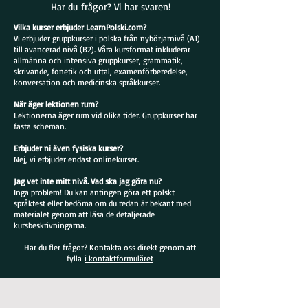
Har du frågor? Vi har svaren!
Vilka kurser erbjuder LearnPolski.com?
Vi erbjuder gruppkurser i polska från nybörjarnivå (A1)
till avancerad nivå (B2). Våra kursformat inkluderar
allmänna och intensiva gruppkurser, grammatik,
skrivande, fonetik och uttal, examenförberedelse,
konversation och medicinska språkkurser.
När äger lektionen rum?
Lektionerna äger rum vid olika tider. Gruppkurser har
fasta scheman.
Erbjuder ni även fysiska kurser?
Nej, vi erbjuder endast onlinekurser.
Jag vet inte mitt nivå. Vad ska jag göra nu?
Inga problem! Du kan antingen göra ett polskt
språktest eller bedöma om du redan är bekant med
materialet genom att läsa de detaljerade
kursbeskrivningarna.
Har du fler frågor? Kontakta oss direkt genom att
fylla
i kontaktformuläret