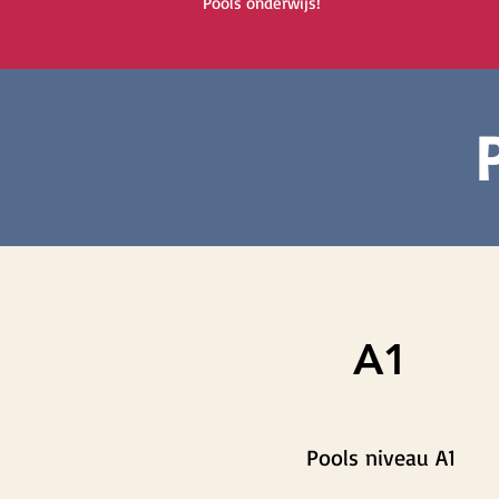
Pools onderwijs!
A1
Pools niveau A1