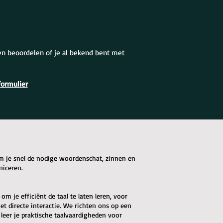
en beoordelen of je al bekend bent met
formulier
om je snel de nodige woordenschat, zinnen en
niceren.
m je efficiënt de taal te laten leren, voor
t directe interactie. We richten ons op een
 leer je praktische taalvaardigheden voor