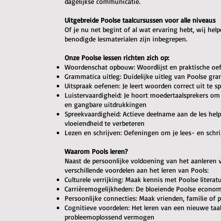
dagelijkse communicatie.
Uitgebreide Poolse taalcursussen voor alle niveaus
Of je nu net begint of al wat ervaring hebt, wij help
benodigde lesmaterialen zijn inbegrepen.
Onze Poolse lessen richten zich op:
Woordenschat opbouw: Woordlijst en praktische oe
Grammatica uitleg: Duidelijke uitleg van Poolse gr
Uitspraak oefenen: Je leert woorden correct uit te
Luistervaardigheid: Je hoort moedertaalsprekers om
en gangbare uitdrukkingen
Spreekvaardigheid: Actieve deelname aan de les hel
vloeiendheid te verbeteren
Lezen en schrijven: Oefeningen om je lees- en schr
Waarom Pools leren?
Naast de persoonlijke voldoening van het aanleren 
verschillende voordelen aan het leren van Pools:
Culturele verrijking: Maak kennis met Poolse literat
Carrièremogelijkheden: De bloeiende Poolse econom
Persoonlijke connecties: Maak vrienden, familie of
Cognitieve voordelen: Het leren van een nieuwe taa
probleemoplossend vermogen