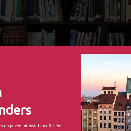
n
nders
s en geven intensief en efficiënt