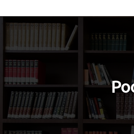
Vocabulary
Grammar
Test you
Poo