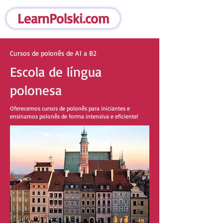
LearnPolski.com
Cursos de polonês de A1 a B2
Escola de língua
polonesa
Oferecemos cursos de polonês para iniciantes e
ensinamos polonês de forma intensiva e eficiente!