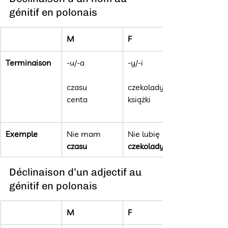
génitif en polonais
M
F
Terminaison
-u/-a
-y/-i
czasu
czekolady
centa
książki
Exemple
Nie mam 
Nie lubię 
czasu
czekolady
Déclinaison d’un adjectif au 
génitif en polonais
M
F