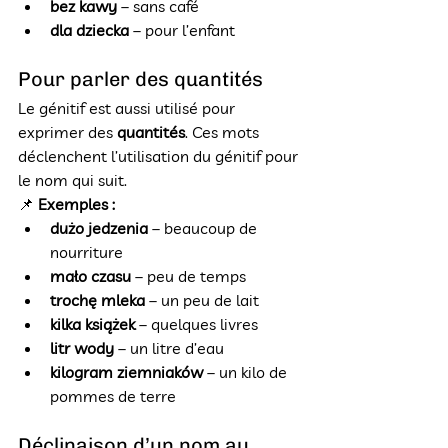
bez kawy
 – sans café
dla dziecka
 – pour l’enfant
Pour parler des quantités
Le génitif est aussi utilisé pour 
exprimer des 
quantités
. Ces mots 
déclenchent l’utilisation du génitif pour 
le nom qui suit.
📌 
Exemples :
dużo jedzenia
 – beaucoup de 
nourriture
mało czasu
 – peu de temps
trochę mleka
 – un peu de lait
kilka książek
 – quelques livres
litr wody
 – un litre d’eau
kilogram ziemniaków
 – un kilo de 
pommes de terre
Déclinaison d’un nom au 