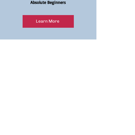
Absolute Beginners
Learn More
A1/
A2
Polish A1/A2 Class
Continuation for Beginners
Learn More