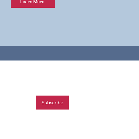
Learn More
mail list
t new course
Subscribe