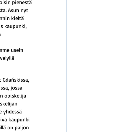
oisin pienestä 
ta. Asun nyt 
nnin kieltä 
is kaupunki, 
a 
emme usein 
elyllä 
t Gdańskissa, 
sa, jossa 
n opiskelija-
kelijan 
e yhdessä 
kiva kaupunki 
llä on paljon 