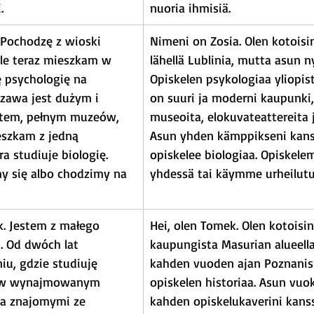
.
nuoria ihmisiä.
 Pochodzę z wioski 
Nimeni on Zosia. Olen kotoisin
ale teraz mieszkam w 
lähellä Lublinia, mutta asun n
 psychologię na 
Opiskelen psykologiaa yliopis
zawa jest dużym i 
on suuri ja moderni kaupunki,
tem, pełnym muzeów, 
museoita, elokuvateattereita j
ieszkam z jedną 
Asun yhden kämppikseni kanss
a studiuje biologię. 
opiskelee biologiaa. Opiskele
y się albo chodzimy na 
yhdessä tai käymme urheilutun
k. Jestem z małego 
Hei, olen Tomek. Olen kotoisin
. Od dwóch lat 
kaupungista Masurian alueella
u, gdzie studiuję 
kahden vuoden ajan Poznaniss
m w wynajmowanym 
opiskelen historiaa. Asun vu
a znajomymi ze 
kahden opiskelukaverini kanss