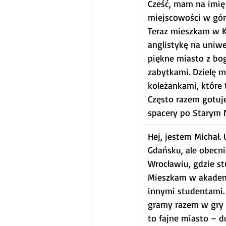
Cześć, mam na imię 
miejscowości w góra
Teraz mieszkam w K
anglistykę na uniwe
piękne miasto z bog
zabytkami. Dzielę 
koleżankami, które 
Często razem gotuj
spacery po Starym M
Hej, jestem Michał. 
Gdańsku, ale obecn
Wrocławiu, gdzie st
Mieszkam w akadem
innymi studentami.
gramy razem w gry
to fajne miasto – du