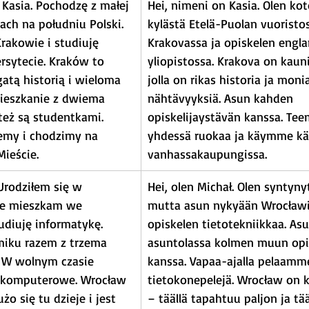
Kasia. Pochodzę z małej 
Hei, nimeni on Kasia. Olen kot
ch na południu Polski. 
kylästä Etelä-Puolan vuoristos
rakowie i studiuję 
Krakovassa ja opiskelen engla
rsytecie. Kraków to 
yliopistossa. Krakova on kaun
atą historią i wieloma 
jolla on rikas historia ja moni
mieszkanie z dwiema 
nähtävyyksiä. Asun kahden 
też są studentkami. 
opiskelijaystävän kanssa. Te
emy i chodzimy na 
yhdessä ruokaa ja käymme käv
ieście.
vanhassakaupungissa.
Urodziłem się w 
Hei, olen Michał. Olen syntyny
ie mieszkam we 
mutta asun nykyään Wrocławis
udiuję informatykę. 
opiskelen tietotekniikkaa. Asu
iku razem z trzema 
asuntolassa kolmen muun opis
 W wolnym czasie 
kanssa. Vapaa-ajalla pelaamm
 komputerowe. Wrocław 
tietokonepelejä. Wrocław on 
żo się tu dzieje i jest 
– täällä tapahtuu paljon ja tää