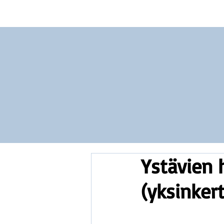
Vocabulary
Grammar
Test you
Ystävien 
(yksinkert