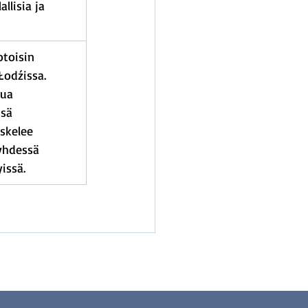
lisia ja 
otoisin 
odźissa. 
lua 
sä 
skelee 
yhdessä 
issä.