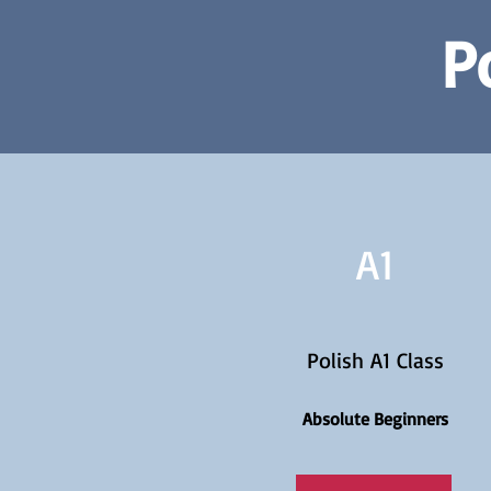
P
A1
Polish A1 Class
Absolute Beginners