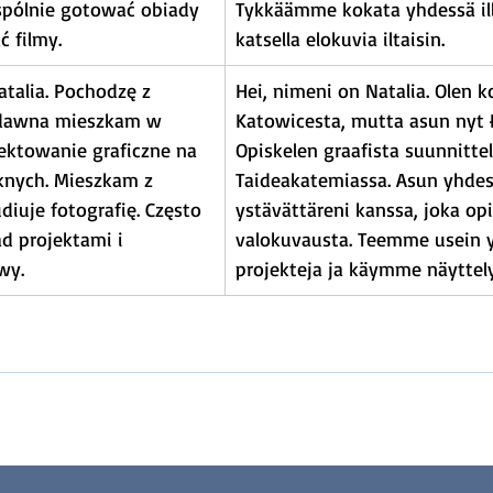
pólnie gotować obiady 
Tykkäämme kokata yhdessä illal
ć filmy.
katsella elokuvia iltaisin.
talia. Pochodzę z 
Hei, nimeni on Natalia. Olen k
edawna mieszkam w 
Katowicesta, mutta asun nyt Ł
jektowanie graficzne na 
Opiskelen graafista suunnitte
knych. Mieszkam z 
Taideakatemiassa. Asun yhdes
diuje fotografię. Często 
ystävättäreni kanssa, joka opi
d projektami i 
valokuvausta. Teemme usein 
wy.
projekteja ja käymme näyttely