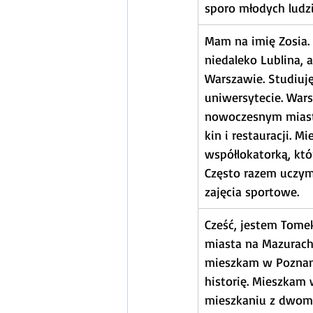
sporo młodych ludzi
Mam na imię Zosia.
niedaleko Lublina, 
Warszawie. Studiuję
uniwersytecie. Wars
nowoczesnym mias
kin i restauracji. M
współlokatorką, któr
Często razem uczym
zajęcia sportowe.
Cześć, jestem Tome
miasta na Mazurach
mieszkam w Poznani
historię. Mieszka
mieszkaniu z dwom