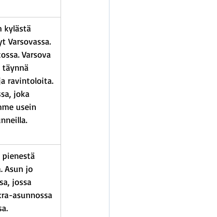
 kylästä 
yt Varsovassa. 
tossa. Varsova 
 täynnä 
a ravintoloita. 
a, joka 
mme usein 
neilla.
 pienestä 
. Asun jo 
a, jossa 
okra-asunnossa 
a. 