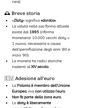
rara)
🕰️ Breve storia
«
Złoty
» significa 
«dorato»
.
La valuta nella sua forma attuale 
esiste dal 
1995
 (riforma 
monetaria: 10.000 vecchi złoty = 
1 nuovo, necessaria a causa 
dell’iperinflazione degli anni ’80 e 
inizio ’90).
La moneta ha radici storiche 
risalenti al 
XIV secolo
.
🇪🇺 Adesione all’euro
La 
Polonia è membro dell’Unione 
Europea
, ma 
non utilizza l’euro
.
Non fa parte della zona euro
.
Lo 
złoty è liberamente 