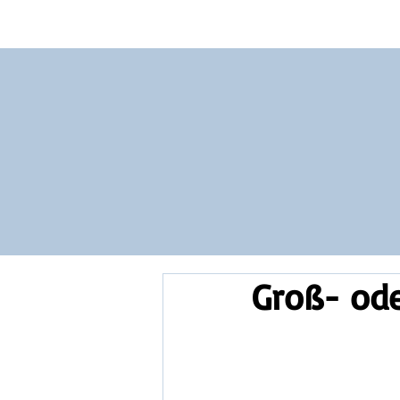
Vocabulary
Grammar
Test you
Groß- ode