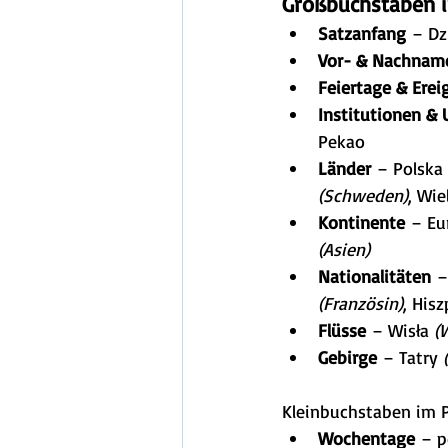
Großbuchstaben i
Satzanfang
 – Dz
Vor- & Nachnam
Feiertage & Erei
Institutionen &
Pekao
Länder
 – Polska 
(Schweden)
, Wie
Kontinente
 – Eu
(Asien)
Nationalitäten
 –
(Französin)
, Hisz
Flüsse
 – Wisła 
(
Gebirge
 – Tatry 
Kleinbuchstaben im 
Wochentage
 – p