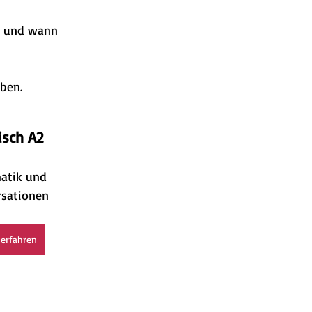
n und wann 
ben.
isch A2
atik und 
rsationen
erfahren