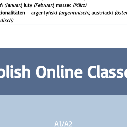
ń 
(Januar)
, luty 
(Februar)
, marzec 
(März)
tionalitäten
 – argentyński 
(argentinisch)
, austriacki 
(öste
disch)
olish Online Class
A1/
A2