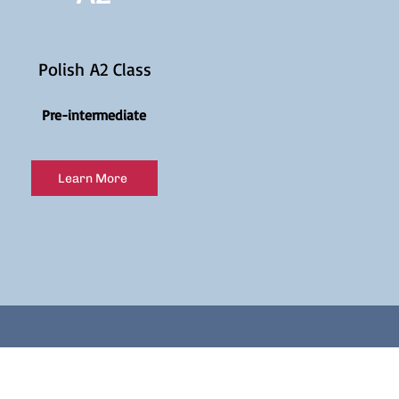
Polish A2 Class
Pre-intermediate
Learn More
mail list