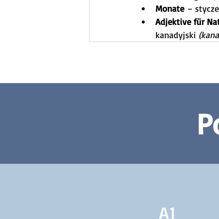
Monate
 – stycze
Adjektive für Na
kanadyjski 
(kana
P
A1