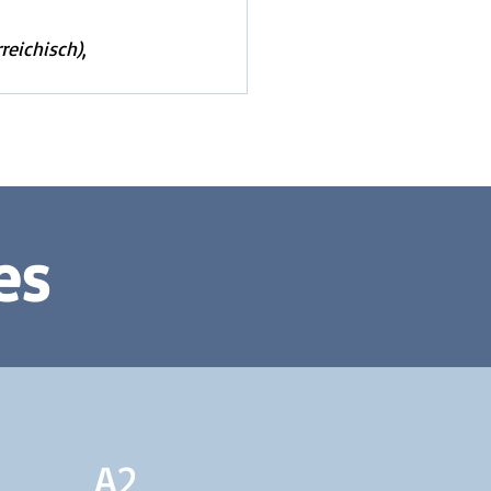
rreichisch)
, 
es
A2