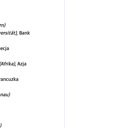
rn)
ersität)
, Bank 
ecja 
(Afrika)
, Azja 
Francuzka 
nau)
)