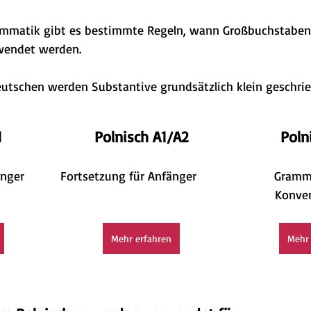
rammatik gibt es bestimmte Regeln, wann Großbuchstabe
wendet werden. 
tschen werden Substantive grundsätzlich klein geschrie
1
Polnisch A1/A2
Poln
änger
Fortsetzung für Anfänger
Gramm
Konve
Mehr erfahren
Mehr 