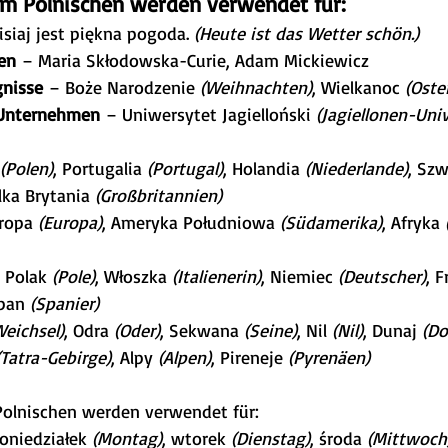
m Polnischen werden verwendet für:
isiaj jest piękna pogoda. 
(Heute ist das Wetter schön.)
en
 – Maria Skłodowska-Curie, Adam Mickiewicz
gnisse
 – Boże Narodzenie 
(Weihnachten)
, Wielkanoc 
(Oste
 Unternehmen
 – Uniwersytet Jagielloński 
(Jagiellonen-Univ
(Polen)
, Portugalia 
(Portugal)
, Holandia 
(Niederlande)
, Szw
lka Brytania 
(Großbritannien)
ropa 
(Europa)
, Ameryka Południowa 
(Südamerika)
, Afryka 
 Polak 
(Pole)
, Włoszka 
(Italienerin)
, Niemiec 
(Deutscher)
, 
pan 
(Spanier)
Weichsel)
, Odra 
(Oder)
, Sekwana 
(Seine)
, Nil 
(Nil)
, Dunaj 
(Do
(Tatra-Gebirge)
, Alpy 
(Alpen)
, Pireneje 
(Pyrenäen)
Polnischen werden verwendet für:
oniedziałek 
(Montag)
, wtorek 
(Dienstag)
, środa 
(Mittwoch