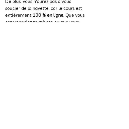
De plus, vous n'aurez pas à vous 
soucier de la navette, car le cours est 
entièrement 
100 % en ligne
. Que vous 
commenciez tout juste ou que vous 
souhaitiez améliorer vos 
compétences, ces cours vous offrent 
l'occasion idéale de vous immerger 
dans la langue polonaise.
Polish Online Classes
A1
Polish A1 Class