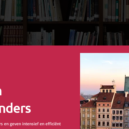
n
nders
s en geven intensief en efficiënt