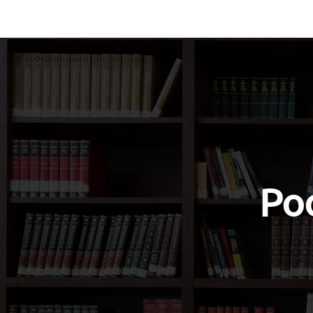
Vocabulary
Grammar
Test you
Poo