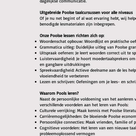
dagelijkse communicatie.
Uitgebreide Poolse taalcursussen voor alle niveaus
Of je nu net begint of al wat ervaring hebt, wij help
benodigde lesmaterialen zijn inbegrepen.
Onze Poolse lessen richten zich op:
Woordenschat opbouw: Woordlijst en praktische oe
Grammatica uitleg: Duidelijke uitleg van Poolse gr
Uitspraak oefenen: Je leert woorden correct uit te
Luistervaardigheid: Je hoort moedertaalsprekers om
en gangbare uitdrukkingen
Spreekvaardigheid: Actieve deelname aan de les hel
vloeiendheid te verbeteren
Lezen en schrijven: Oefeningen om je lees- en schr
Waarom Pools leren?
Naast de persoonlijke voldoening van het aanleren 
verschillende voordelen aan het leren van Pools:
Culturele verrijking: Maak kennis met Poolse literat
Carrièremogelijkheden: De bloeiende Poolse econom
Persoonlijke connecties: Maak vrienden, familie of
Cognitieve voordelen: Het leren van een nieuwe taa
probleemoplossend vermogen