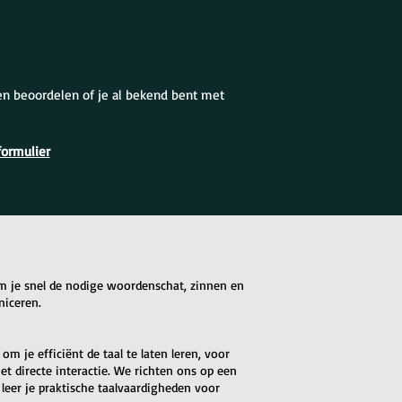
en beoordelen of je al bekend bent met
formulier
om je snel de nodige woordenschat, zinnen en
niceren.
m je efficiënt de taal te laten leren, voor
t directe interactie. We richten ons op een
 leer je praktische taalvaardigheden voor