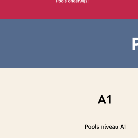
Pools onderwijs!
A1
Pools niveau A1