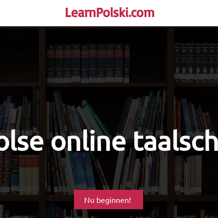
LearnPolski.com
rself!
lse online taalsc
Nu beginnen!