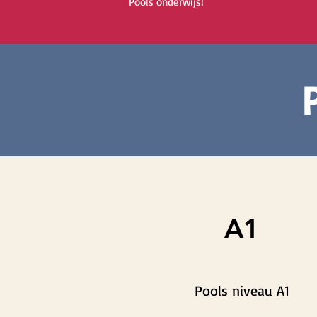
Pools onderwijs!
A1
Pools niveau A1