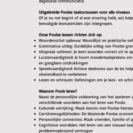
dagelijkse communicatie.
Uitgebreide Poolse taalcursussen voor alle niveaus
Of je nu net begint of al wat ervaring hebt, wij help
benodigde lesmaterialen zijn inbegrepen.
Onze Poolse lessen richten zich op:
Woordenschat opbouw: Woordlijst en praktische oe
Grammatica uitleg: Duidelijke uitleg van Poolse gr
Uitspraak oefenen: Je leert woorden correct uit te
Luistervaardigheid: Je hoort moedertaalsprekers om
en gangbare uitdrukkingen
Spreekvaardigheid: Actieve deelname aan de les hel
vloeiendheid te verbeteren
Lezen en schrijven: Oefeningen om je lees- en schr
Waarom Pools leren?
Naast de persoonlijke voldoening van het aanleren 
verschillende voordelen aan het leren van Pools:
Culturele verrijking: Maak kennis met Poolse literat
Carrièremogelijkheden: De bloeiende Poolse econom
Persoonlijke connecties: Maak vrienden, familie of
Cognitieve voordelen: Het leren van een nieuwe taa
probleemoplossend vermogen