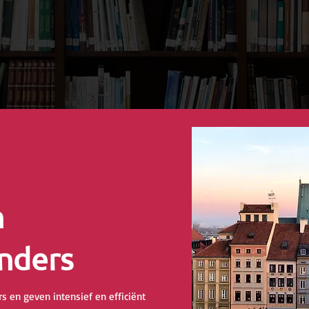
n
nders
s en geven intensief en efficiënt