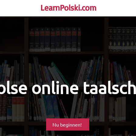
LearnPolski.com
rself!
lse online taalsc
Nu beginnen!