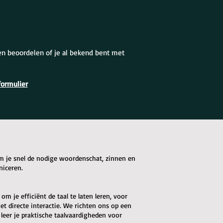
en beoordelen of je al bekend bent met
formulier
om je snel de nodige woordenschat, zinnen en
niceren.
m je efficiënt de taal te laten leren, voor
t directe interactie. We richten ons op een
 leer je praktische taalvaardigheden voor