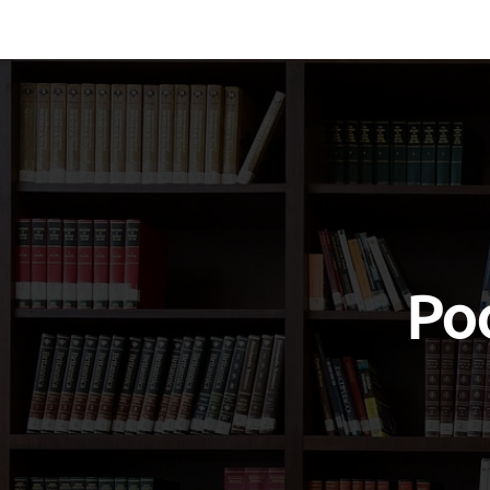
Vocabulary
Grammar
Test you
Poo