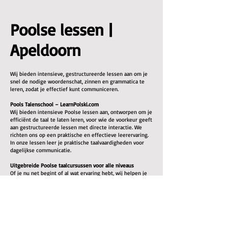
Poolse lessen |
Apeldoorn
Wij bieden intensieve, gestructureerde lessen aan om je
snel de nodige woordenschat, zinnen en grammatica te
leren, zodat je effectief kunt communiceren.
Pools Talenschool – LearnPolski.com
Wij bieden intensieve Poolse lessen aan, ontworpen om je
efficiënt de taal te laten leren, voor wie de voorkeur geeft
aan gestructureerde lessen met directe interactie. We
richten ons op een praktische en effectieve leerervaring.
In onze lessen leer je praktische taalvaardigheden voor
dagelijkse communicatie.
Uitgebreide Poolse taalcursussen voor alle niveaus
Of je nu net begint of al wat ervaring hebt, wij helpen je
een goed niveau te bereiken. Alle benodigde
lesmaterialen zijn inbegrepen.
Onze Poolse lessen richten zich op:
Woordenschat opbouw: Woordlijst en praktische
oefeningen
Grammatica uitleg: Duidelijke uitleg van Poolse