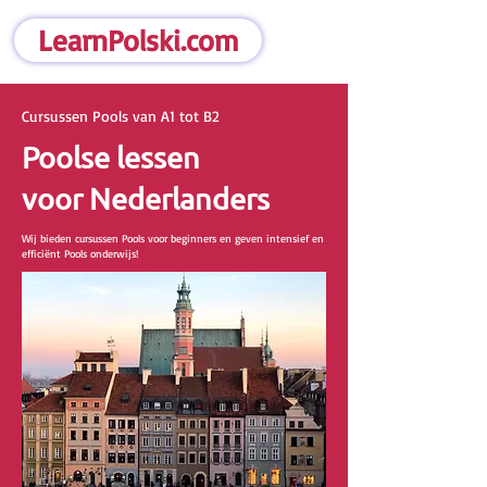
LearnPolski.com
Cursussen Pools van A1 tot B2
Poolse lessen
voor Nederlanders
Wij bieden cursussen Pools voor beginners en geven intensief en
efficiënt Pools onderwijs!