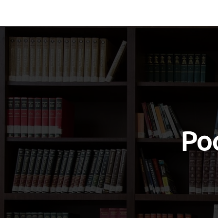
Vocabulary
Grammar
Test you
Poo