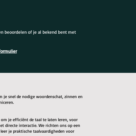
en beoordelen of je al bekend bent met
formulier
om je snel de nodige woordenschat, zinnen en
niceren.
m je efficiënt de taal te laten leren, voor
t directe interactie. We richten ons op een
 leer je praktische taalvaardigheden voor