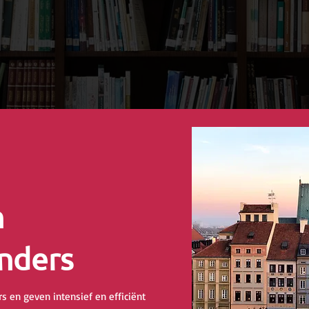
n
nders
s en geven intensief en efficiënt