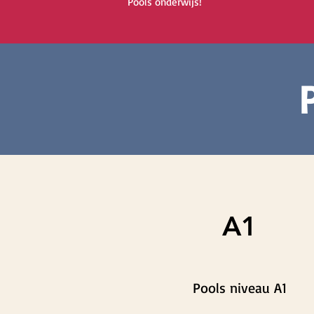
Pools onderwijs!
A1
Pools niveau A1