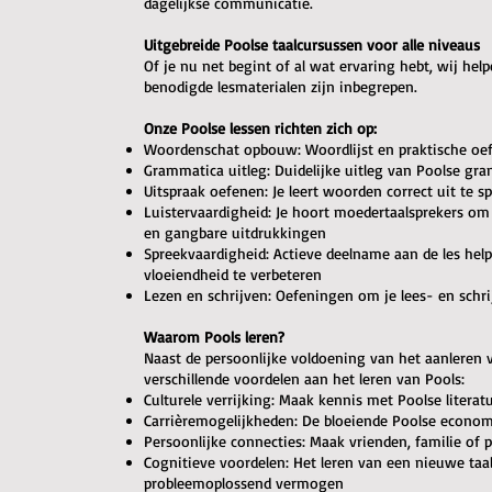
dagelijkse communicatie.
Uitgebreide Poolse taalcursussen voor alle niveaus
Of je nu net begint of al wat ervaring hebt, wij help
benodigde lesmaterialen zijn inbegrepen.
Onze Poolse lessen richten zich op:
Woordenschat opbouw: Woordlijst en praktische oe
Grammatica uitleg: Duidelijke uitleg van Poolse gr
Uitspraak oefenen: Je leert woorden correct uit te
Luistervaardigheid: Je hoort moedertaalsprekers om
en gangbare uitdrukkingen
Spreekvaardigheid: Actieve deelname aan de les hel
vloeiendheid te verbeteren
Lezen en schrijven: Oefeningen om je lees- en schr
Waarom Pools leren?
Naast de persoonlijke voldoening van het aanleren 
verschillende voordelen aan het leren van Pools:
Culturele verrijking: Maak kennis met Poolse literat
Carrièremogelijkheden: De bloeiende Poolse econom
Persoonlijke connecties: Maak vrienden, familie of
Cognitieve voordelen: Het leren van een nieuwe taa
probleemoplossend vermogen