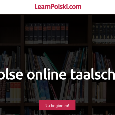
LearnPolski.com
rself!
lse online taalsc
Nu beginnen!