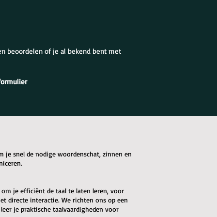
en beoordelen of je al bekend bent met
formulier
om je snel de nodige woordenschat, zinnen en
niceren.
m je efficiënt de taal te laten leren, voor
t directe interactie. We richten ons op een
 leer je praktische taalvaardigheden voor