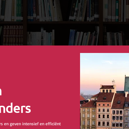
n
nders
s en geven intensief en efficiënt