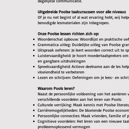
dagelijkse communicatie.
Uitgebreide Poolse taalcursussen voor alle niveaus
Of je nu net begint of al wat ervaring hebt, wij help
benodigde lesmaterialen zijn inbegrepen.
Onze Poolse lessen richten zich op:
Woordenschat opbouw: Woordlijst en praktische oe
Grammatica uitleg: Duidelijke uitleg van Poolse gr
Uitspraak oefenen: Je leert woorden correct uit te
Luistervaardigheid: Je hoort moedertaalsprekers om
en gangbare uitdrukkingen
Spreekvaardigheid: Actieve deelname aan de les hel
vloeiendheid te verbeteren
Lezen en schrijven: Oefeningen om je lees- en schr
Waarom Pools leren?
Naast de persoonlijke voldoening van het aanleren 
verschillende voordelen aan het leren van Pools:
Culturele verrijking: Maak kennis met Poolse literat
Carrièremogelijkheden: De bloeiende Poolse econom
Persoonlijke connecties: Maak vrienden, familie of
Cognitieve voordelen: Het leren van een nieuwe taa
probleemoplossend vermogen