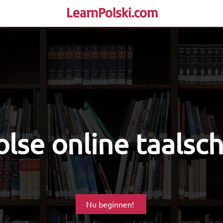
LearnPolski.com
rself!
lse online taalsc
Nu beginnen!