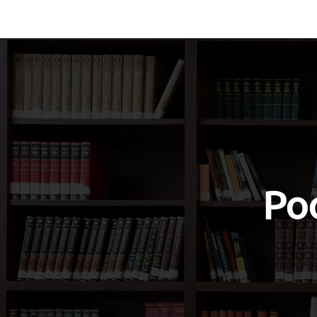
Vocabulary
Grammar
Test you
Poo