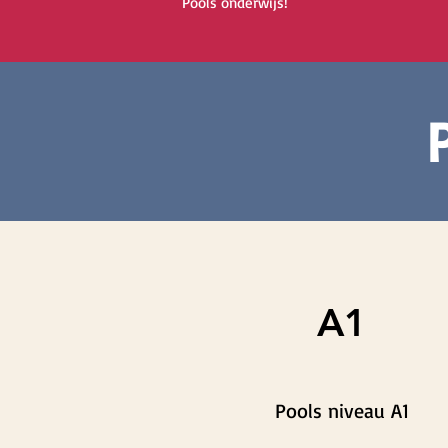
Pools onderwijs!
A1
Pools niveau A1