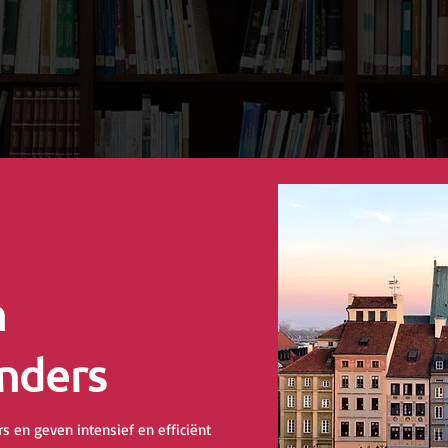
n
nders
s en geven intensief en efficiënt