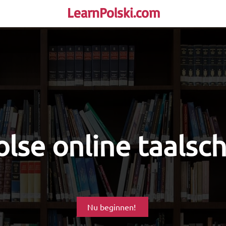
LearnPolski.com
rself!
lse online taalsc
Nu beginnen!