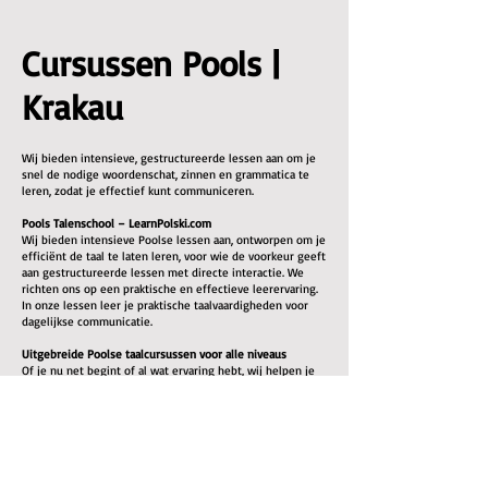
Cursussen Pools |
Krakau
Wij bieden intensieve, gestructureerde lessen aan om je
snel de nodige woordenschat, zinnen en grammatica te
leren, zodat je effectief kunt communiceren.
Pools Talenschool – LearnPolski.com
Wij bieden intensieve Poolse lessen aan, ontworpen om je
efficiënt de taal te laten leren, voor wie de voorkeur geeft
aan gestructureerde lessen met directe interactie. We
richten ons op een praktische en effectieve leerervaring.
In onze lessen leer je praktische taalvaardigheden voor
dagelijkse communicatie.
Uitgebreide Poolse taalcursussen voor alle niveaus
Of je nu net begint of al wat ervaring hebt, wij helpen je
een goed niveau te bereiken. Alle benodigde
lesmaterialen zijn inbegrepen.
Onze Poolse lessen richten zich op:
Woordenschat opbouw: Woordlijst en praktische
oefeningen
Grammatica uitleg: Duidelijke uitleg van Poolse