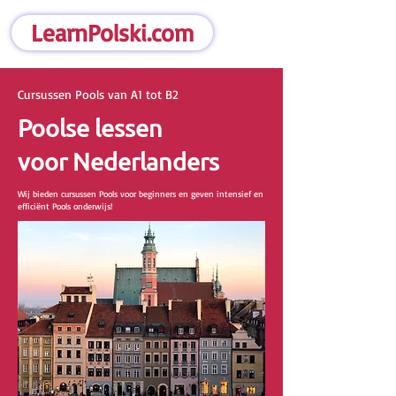
LearnPolski.com
Cursussen Pools van A1 tot B2
Poolse lessen
voor Nederlanders
Wij bieden cursussen Pools voor beginners en geven intensief en
efficiënt Pools onderwijs!