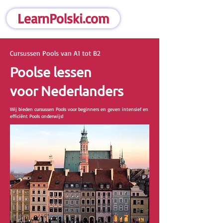
LearnPolski.com
Cursussen Pools van A1 tot B2
Poolse lessen
voor Nederlanders
Wij bieden cursussen Pools voor beginners en geven intensief en
efficiënt Pools onderwijs!