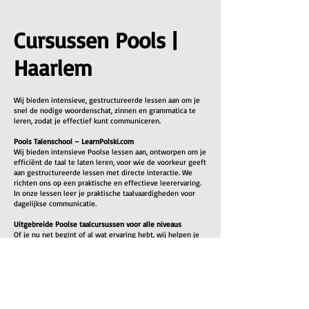
Cursussen Pools |
Haarlem
Wij bieden intensieve, gestructureerde lessen aan om je
snel de nodige woordenschat, zinnen en grammatica te
leren, zodat je effectief kunt communiceren.
Pools Talenschool – LearnPolski.com
Wij bieden intensieve Poolse lessen aan, ontworpen om je
efficiënt de taal te laten leren, voor wie de voorkeur geeft
aan gestructureerde lessen met directe interactie. We
richten ons op een praktische en effectieve leerervaring.
In onze lessen leer je praktische taalvaardigheden voor
dagelijkse communicatie.
Uitgebreide Poolse taalcursussen voor alle niveaus
Of je nu net begint of al wat ervaring hebt, wij helpen je
een goed niveau te bereiken. Alle benodigde
lesmaterialen zijn inbegrepen.
Onze Poolse lessen richten zich op:
Woordenschat opbouw: Woordlijst en praktische
oefeningen
Grammatica uitleg: Duidelijke uitleg van Poolse