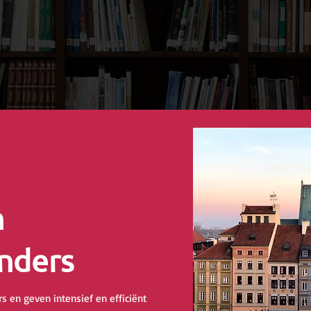
n
nders
s en geven intensief en efficiënt