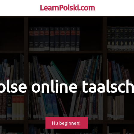
LearnPolski.com
rself!
lse online taalsc
Nu beginnen!