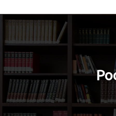
Vocabulary
Grammar
Test you
Poo