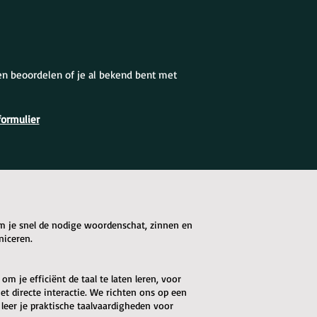
en beoordelen of je al bekend bent met
formulier
om je snel de nodige woordenschat, zinnen en
niceren.
m je efficiënt de taal te laten leren, voor
t directe interactie. We richten ons op een
 leer je praktische taalvaardigheden voor