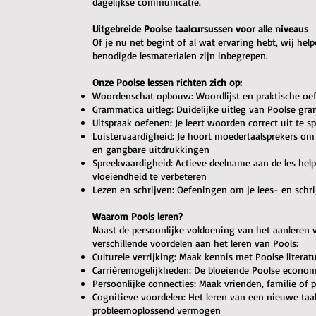
dagelijkse communicatie.
Uitgebreide Poolse taalcursussen voor alle niveaus
Of je nu net begint of al wat ervaring hebt, wij help
benodigde lesmaterialen zijn inbegrepen.
Onze Poolse lessen richten zich op:
Woordenschat opbouw: Woordlijst en praktische oe
Grammatica uitleg: Duidelijke uitleg van Poolse gr
Uitspraak oefenen: Je leert woorden correct uit te
Luistervaardigheid: Je hoort moedertaalsprekers om
en gangbare uitdrukkingen
Spreekvaardigheid: Actieve deelname aan de les hel
vloeiendheid te verbeteren
Lezen en schrijven: Oefeningen om je lees- en schr
Waarom Pools leren?
Naast de persoonlijke voldoening van het aanleren 
verschillende voordelen aan het leren van Pools:
Culturele verrijking: Maak kennis met Poolse literat
Carrièremogelijkheden: De bloeiende Poolse econom
Persoonlijke connecties: Maak vrienden, familie of
Cognitieve voordelen: Het leren van een nieuwe taa
probleemoplossend vermogen