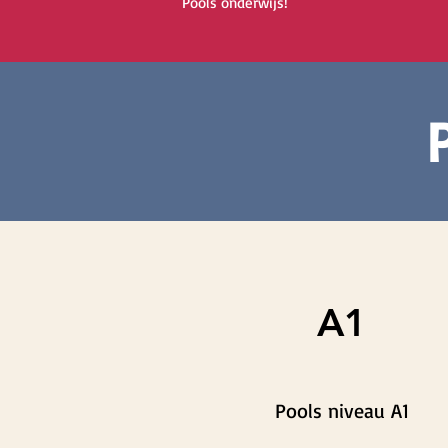
Pools onderwijs!
A1
Pools niveau A1