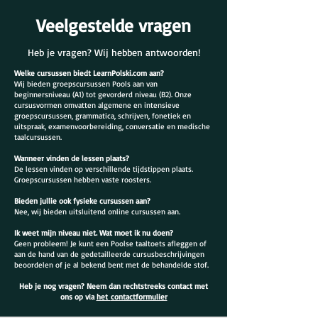
Veelgestelde vragen
Heb je vragen? Wij hebben antwoorden!
Welke cursussen biedt LearnPolski.com aan?
Wij bieden groepscursussen Pools aan van
beginnersniveau (A1) tot gevorderd niveau (B2). Onze
cursusvormen omvatten algemene en intensieve
groepscursussen, grammatica, schrijven, fonetiek en
uitspraak, examenvoorbereiding, conversatie en medische
taalcursussen.
Wanneer vinden de lessen plaats?
De lessen vinden op verschillende tijdstippen plaats.
Groepscursussen hebben vaste roosters.
Bieden jullie ook fysieke cursussen aan?
Nee, wij bieden uitsluitend online cursussen aan.
Ik weet mijn niveau niet. Wat moet ik nu doen?
Geen probleem! Je kunt een Poolse taaltoets afleggen of
aan de hand van de gedetailleerde cursusbeschrijvingen
beoordelen of je al bekend bent met de behandelde stof.
Heb je nog vragen? Neem dan rechtstreeks contact met
ons op via
het
contactformulier