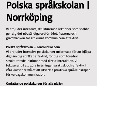
Polska språkskolan |
Norrköping
Vi erbjuder intensiva, strukturerade lektioner som snabbt
ger dig det nödvändiga ordförrådet, fraserna och
grammatiken för att kunna kommunicera effektivt.
Polska språkskolan – LearnPolski.com
Vi erbjuder intensiva polskakurser utformade för att hjälpa
dig lära dig språket effektivt, för dig som föredrar
strukturerade lektioner med direkt interaktion. Vi
fokuserar på att göra inlärningen praktisk och effektiv. I
våra klasser är målet att utveckla praktiska språkkunskaper
för vardagskommunikation.
Omfattande polskakurser för alla nivåer
Oavsett om du precis börjat eller redan har viss erfarenhet
kan vi hjälpa dig att nå en god nivå. Allt nödvändigt
studiematerial ingår.
Våra polskakurser fokuserar på:
Ordförrådsutveckling: Ordlistor och övningar
Grammatisk förklaring: Tydliga förklaringar av polska
grammatikregler
Uttalsövningar: Du lär dig att uttala ord korrekt för att
underlätta kommunikationen
Lyssnarövningar: Du hör modersmålstalare, vilket hjälper