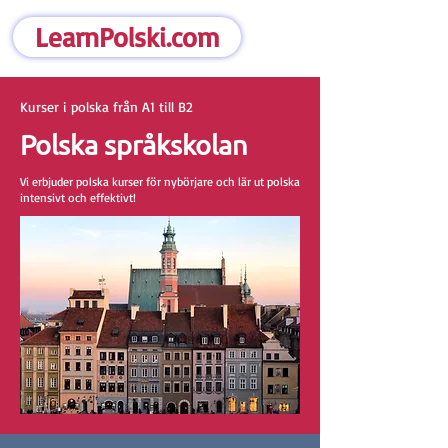
LearnPolski.com
Kurser i polska från A1 till B2
Polska språkskolan
Vi erbjuder polska kurser för nybörjare och lär ut polska
intensivt och effektivt!