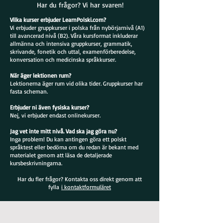
Har du frågor? Vi har svaren!
Vilka kurser erbjuder LearnPolski.com?
Vi erbjuder gruppkurser i polska från nybörjarnivå (A1)
till avancerad nivå (B2). Våra kursformat inkluderar
allmänna och intensiva gruppkurser, grammatik,
skrivande, fonetik och uttal, examenförberedelse,
konversation och medicinska språkkurser.
När äger lektionen rum?
Lektionerna äger rum vid olika tider. Gruppkurser har
fasta scheman.
Erbjuder ni även fysiska kurser?
Nej, vi erbjuder endast onlinekurser.
Jag vet inte mitt nivå. Vad ska jag göra nu?
Inga problem! Du kan antingen göra ett polskt
språktest eller bedöma om du redan är bekant med
materialet genom att läsa de detaljerade
kursbeskrivningarna.
Har du fler frågor? Kontakta oss direkt genom att
fylla
i kontaktformuläret