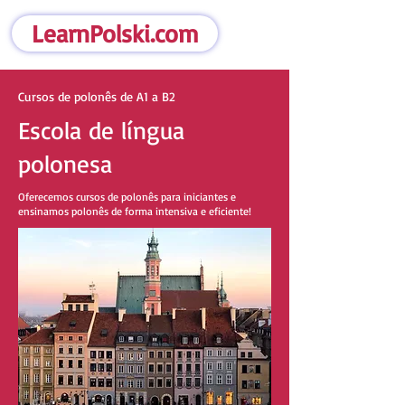
LearnPolski.com
Cursos de polonês de A1 a B2
Escola de língua
polonesa
Oferecemos cursos de polonês para iniciantes e
ensinamos polonês de forma intensiva e eficiente!