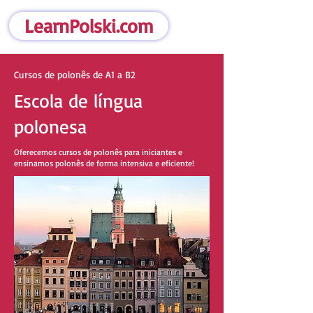
LearnPolski.com
Cursos de polonês de A1 a B2
Escola de língua
polonesa
Oferecemos cursos de polonês para iniciantes e
ensinamos polonês de forma intensiva e eficiente!