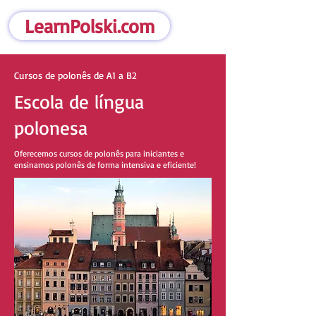
LearnPolski.com
Cursos de polonês de A1 a B2
Escola de língua
polonesa
Oferecemos cursos de polonês para iniciantes e
ensinamos polonês de forma intensiva e eficiente!