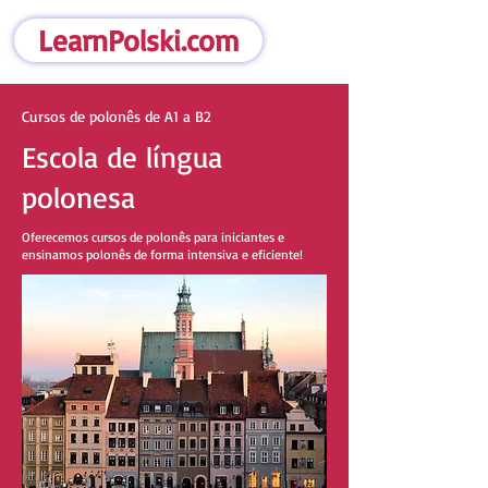
LearnPolski.com
Cursos de polonês de A1 a B2
Escola de língua
polonesa
Oferecemos cursos de polonês para iniciantes e
ensinamos polonês de forma intensiva e eficiente!