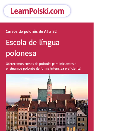
LearnPolski.com
Cursos de polonês de A1 a B2
Escola de língua
polonesa
Oferecemos cursos de polonês para iniciantes e
ensinamos polonês de forma intensiva e eficiente!