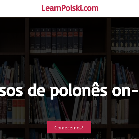
LearnPolski.com
rself!
sos de polonês on-
Comecemos!