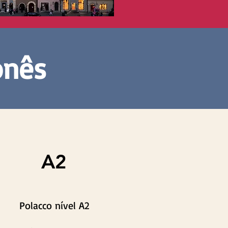
onês
A2
Polacco nível A2