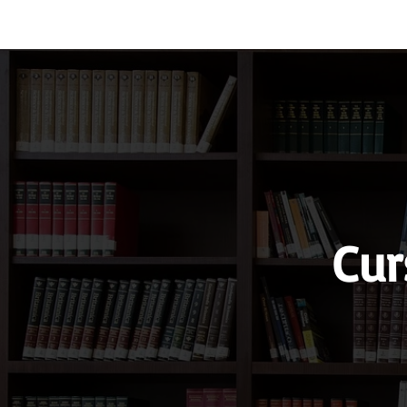
Vocabulary
Grammar
Test you
Cur