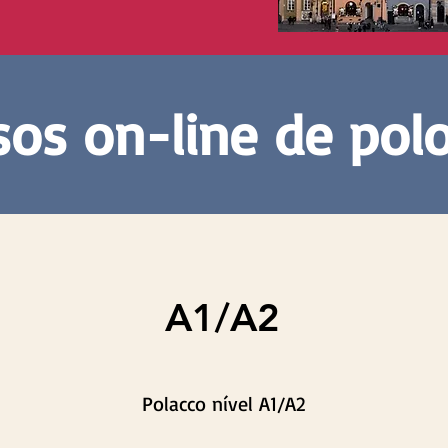
sos on-line de pol
A1/A2
Polacco nível A1/A2