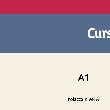
Cur
A1
Polacco nível A1