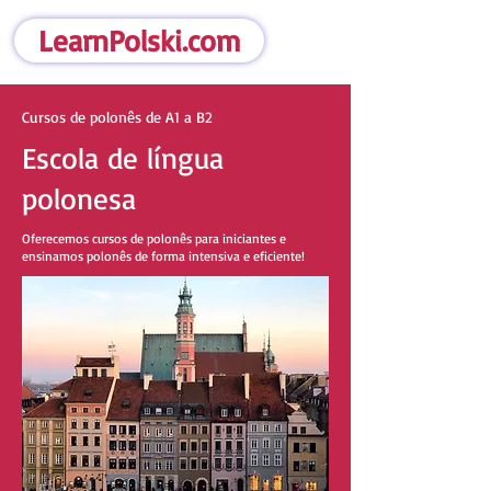
LearnPolski.com
Cursos de polonês de A1 a B2
Escola de língua
polonesa
Oferecemos cursos de polonês para iniciantes e
ensinamos polonês de forma intensiva e eficiente!