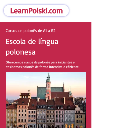
LearnPolski.com
Cursos de polonês de A1 a B2
Escola de língua
polonesa
Oferecemos cursos de polonês para iniciantes e
ensinamos polonês de forma intensiva e eficiente!