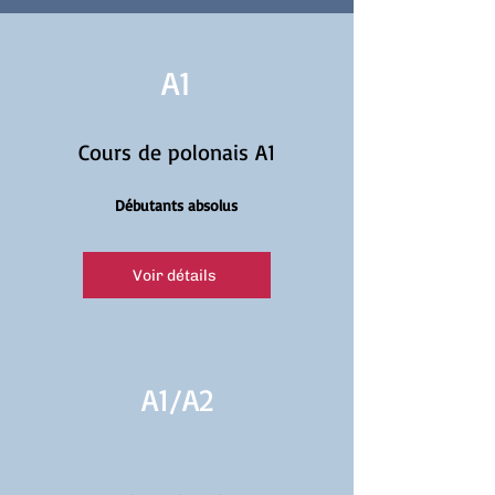
A1
Cours de polonais A1
Débutants absolus
Voir détails
A1/
A2