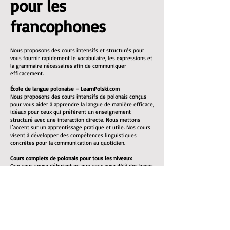
pour les
francophones
Nous proposons des cours intensifs et structurés pour
vous fournir rapidement le vocabulaire, les expressions et
la grammaire nécessaires afin de communiquer
efficacement.
École de langue polonaise – LearnPolski.com
Nous proposons des cours intensifs de polonais conçus
pour vous aider à apprendre la langue de manière efficace,
idéaux pour ceux qui préfèrent un enseignement
structuré avec une interaction directe. Nous mettons
l’accent sur un apprentissage pratique et utile. Nos cours
visent à développer des compétences linguistiques
concrètes pour la communication au quotidien.
Cours complets de polonais pour tous les niveaux
Que vous soyez débutant ou que vous ayez déjà des bases,
nous pouvons vous aider à atteindre un bon niveau. Tous
les supports pédagogiques nécessaires sont inclus.
Nos cours de polonais mettent l’accent sur :
L’enrichissement du vocabulaire : listes de vocabulaire et
exercices pratiques
La grammaire : explications claires des règles
grammaticales du polonais
La prononciation : vous apprendrez à bien prononcer les