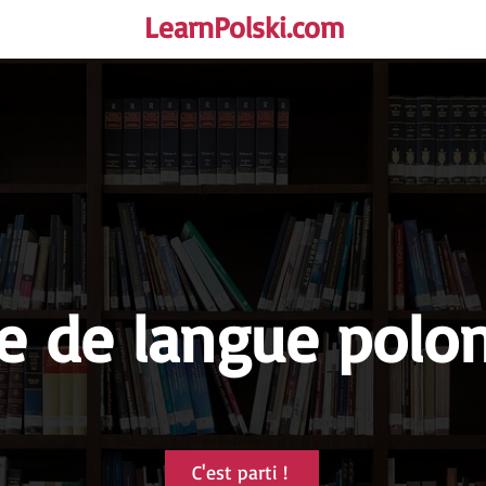
LearnPolski.com
rself!
e de langue polo
C'est parti !