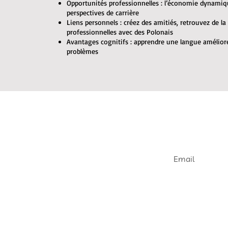
Opportunités professionnelles : l’économie dynami
perspectives de carrière
Liens personnels : créez des amitiés, retrouvez de la
professionnelles avec des Polonais
Avantages cognitifs : apprendre une langue améliore
problèmes
Join our e
Get informed abou
openings