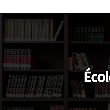
Vocabulary
Grammar
Test you
Écol