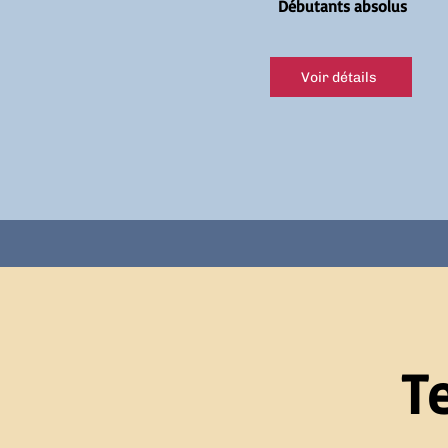
Débutants absolus
Voir détails
T