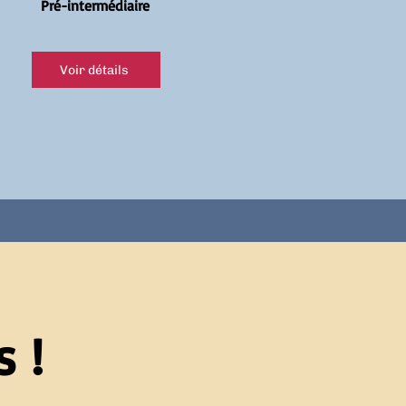
Pré-intermédiaire
Voir détails
 !