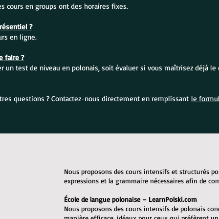
Les cours en groups ont des horaires fixes.
ésentiel ?
s en ligne.
 faire ?
 un test de niveau en polonais, soit évaluer si vous maîtrisez déjà le 
tres questions ? Contactez-nous directement en remplissant
le formul
Nous proposons des cours intensifs et structurés po
expressions et la grammaire nécessaires afin de c
École de langue polonaise – LearnPolski.com
Nous proposons des cours intensifs de polonais con
manière efficace, idéaux pour ceux qui préfèrent u