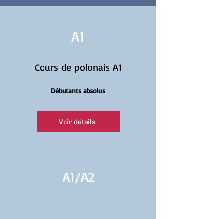
A1
Cours de polonais A1
Débutants absolus
Voir détails
A1/
A2