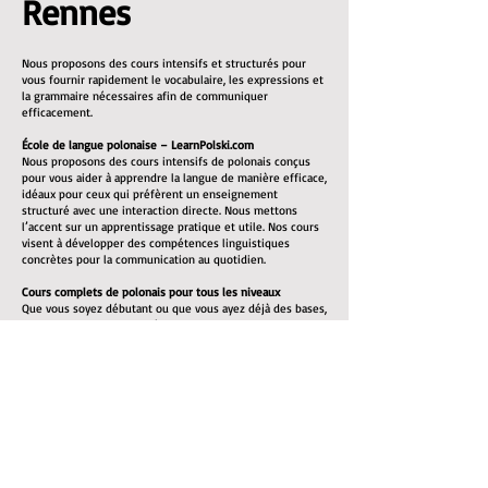
Rennes
Nous proposons des cours intensifs et structurés pour
vous fournir rapidement le vocabulaire, les expressions et
la grammaire nécessaires afin de communiquer
efficacement.
École de langue polonaise – LearnPolski.com
Nous proposons des cours intensifs de polonais conçus
pour vous aider à apprendre la langue de manière efficace,
idéaux pour ceux qui préfèrent un enseignement
structuré avec une interaction directe. Nous mettons
l’accent sur un apprentissage pratique et utile. Nos cours
visent à développer des compétences linguistiques
concrètes pour la communication au quotidien.
Cours complets de polonais pour tous les niveaux
Que vous soyez débutant ou que vous ayez déjà des bases,
nous pouvons vous aider à atteindre un bon niveau. Tous
les supports pédagogiques nécessaires sont inclus.
Nos cours de polonais mettent l’accent sur :
L’enrichissement du vocabulaire : listes de vocabulaire et
exercices pratiques
La grammaire : explications claires des règles
grammaticales du polonais
La prononciation : vous apprendrez à bien prononcer les
mots pour faciliter la communication
La compréhension orale : écoute de locuteurs natifs pour