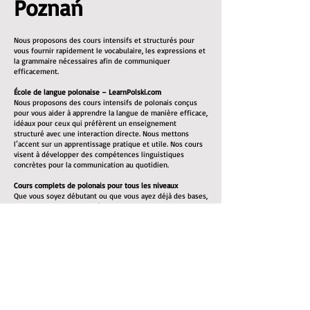
Poznań
Nous proposons des cours intensifs et structurés pour
vous fournir rapidement le vocabulaire, les expressions et
la grammaire nécessaires afin de communiquer
efficacement.
École de langue polonaise – LearnPolski.com
Nous proposons des cours intensifs de polonais conçus
pour vous aider à apprendre la langue de manière efficace,
idéaux pour ceux qui préfèrent un enseignement
structuré avec une interaction directe. Nous mettons
l’accent sur un apprentissage pratique et utile. Nos cours
visent à développer des compétences linguistiques
concrètes pour la communication au quotidien.
Cours complets de polonais pour tous les niveaux
Que vous soyez débutant ou que vous ayez déjà des bases,
nous pouvons vous aider à atteindre un bon niveau. Tous
les supports pédagogiques nécessaires sont inclus.
Nos cours de polonais mettent l’accent sur :
L’enrichissement du vocabulaire : listes de vocabulaire et
exercices pratiques
La grammaire : explications claires des règles
grammaticales du polonais
La prononciation : vous apprendrez à bien prononcer les
mots pour faciliter la communication
La compréhension orale : écoute de locuteurs natifs pour