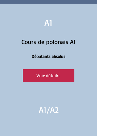
A1
Cours de polonais A1
Débutants absolus
Voir détails
A1/
A2