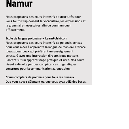
Namur
Nous proposons des cours intensifs et structurés pour
vous fournir rapidement le vocabulaire, les expressions et
la grammaire nécessaires afin de communiquer
efficacement.
École de langue polonaise – LearnPolski.com
Nous proposons des cours intensifs de polonais conçus
pour vous aider à apprendre la langue de manière efficace,
idéaux pour ceux qui préfèrent un enseignement
structuré avec une interaction directe. Nous mettons
l’accent sur un apprentissage pratique et utile. Nos cours
visent à développer des compétences linguistiques
concrètes pour la communication au quotidien.
Cours complets de polonais pour tous les niveaux
Que vous soyez débutant ou que vous ayez déjà des bases,
nous pouvons vous aider à atteindre un bon niveau. Tous
les supports pédagogiques nécessaires sont inclus.
Nos cours de polonais mettent l’accent sur :
L’enrichissement du vocabulaire : listes de vocabulaire et
exercices pratiques
La grammaire : explications claires des règles
grammaticales du polonais
La prononciation : vous apprendrez à bien prononcer les
mots pour faciliter la communication
La compréhension orale : écoute de locuteurs natifs pour