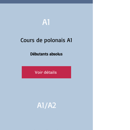
A1
Cours de polonais A1
Débutants absolus
Voir détails
A1/
A2