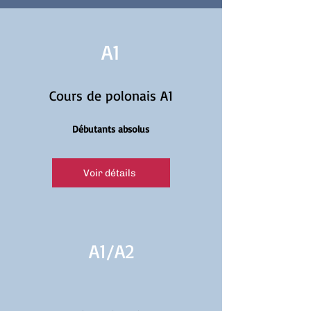
A1
Cours de polonais A1
Débutants absolus
Voir détails
A1/
A2