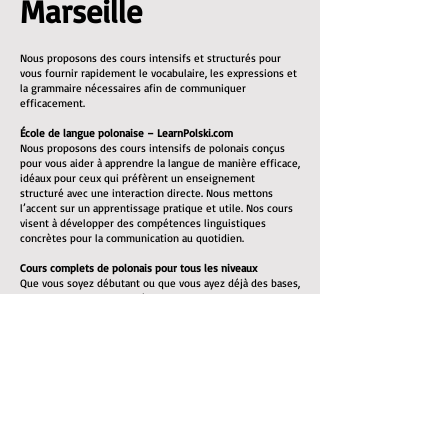
Marseille
Nous proposons des cours intensifs et structurés pour
vous fournir rapidement le vocabulaire, les expressions et
la grammaire nécessaires afin de communiquer
efficacement.
École de langue polonaise – LearnPolski.com
Nous proposons des cours intensifs de polonais conçus
pour vous aider à apprendre la langue de manière efficace,
idéaux pour ceux qui préfèrent un enseignement
structuré avec une interaction directe. Nous mettons
l’accent sur un apprentissage pratique et utile. Nos cours
visent à développer des compétences linguistiques
concrètes pour la communication au quotidien.
Cours complets de polonais pour tous les niveaux
Que vous soyez débutant ou que vous ayez déjà des bases,
nous pouvons vous aider à atteindre un bon niveau. Tous
les supports pédagogiques nécessaires sont inclus.
Nos cours de polonais mettent l’accent sur :
L’enrichissement du vocabulaire : listes de vocabulaire et
exercices pratiques
La grammaire : explications claires des règles
grammaticales du polonais
La prononciation : vous apprendrez à bien prononcer les
mots pour faciliter la communication
La compréhension orale : écoute de locuteurs natifs pour