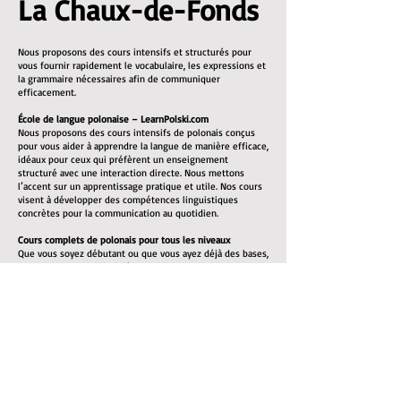
La Chaux-de-Fonds
Nous proposons des cours intensifs et structurés pour
vous fournir rapidement le vocabulaire, les expressions et
la grammaire nécessaires afin de communiquer
efficacement.
École de langue polonaise – LearnPolski.com
Nous proposons des cours intensifs de polonais conçus
pour vous aider à apprendre la langue de manière efficace,
idéaux pour ceux qui préfèrent un enseignement
structuré avec une interaction directe. Nous mettons
l’accent sur un apprentissage pratique et utile. Nos cours
visent à développer des compétences linguistiques
concrètes pour la communication au quotidien.
Cours complets de polonais pour tous les niveaux
Que vous soyez débutant ou que vous ayez déjà des bases,
nous pouvons vous aider à atteindre un bon niveau. Tous
les supports pédagogiques nécessaires sont inclus.
Nos cours de polonais mettent l’accent sur :
L’enrichissement du vocabulaire : listes de vocabulaire et
exercices pratiques
La grammaire : explications claires des règles
grammaticales du polonais
La prononciation : vous apprendrez à bien prononcer les
mots pour faciliter la communication
La compréhension orale : écoute de locuteurs natifs pour