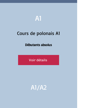
A1
Cours de polonais A1
Débutants absolus
Voir détails
A1/
A2