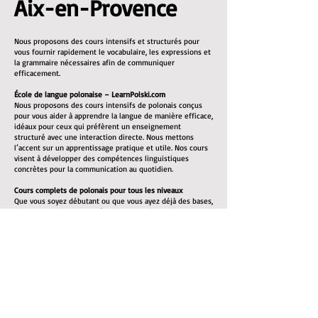
Aix-en-Provence
Nous proposons des cours intensifs et structurés pour
vous fournir rapidement le vocabulaire, les expressions et
la grammaire nécessaires afin de communiquer
efficacement.
École de langue polonaise – LearnPolski.com
Nous proposons des cours intensifs de polonais conçus
pour vous aider à apprendre la langue de manière efficace,
idéaux pour ceux qui préfèrent un enseignement
structuré avec une interaction directe. Nous mettons
l’accent sur un apprentissage pratique et utile. Nos cours
visent à développer des compétences linguistiques
concrètes pour la communication au quotidien.
Cours complets de polonais pour tous les niveaux
Que vous soyez débutant ou que vous ayez déjà des bases,
nous pouvons vous aider à atteindre un bon niveau. Tous
les supports pédagogiques nécessaires sont inclus.
Nos cours de polonais mettent l’accent sur :
L’enrichissement du vocabulaire : listes de vocabulaire et
exercices pratiques
La grammaire : explications claires des règles
grammaticales du polonais
La prononciation : vous apprendrez à bien prononcer les
mots pour faciliter la communication
La compréhension orale : écoute de locuteurs natifs pour