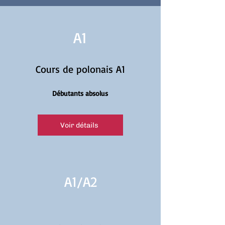
A1
Cours de polonais A1
Débutants absolus
Voir détails
A1/
A2