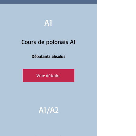
A1
Cours de polonais A1
Débutants absolus
Voir détails
A1/
A2