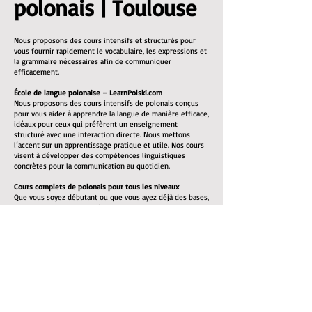
polonais | Toulouse
Nous proposons des cours intensifs et structurés pour
vous fournir rapidement le vocabulaire, les expressions et
la grammaire nécessaires afin de communiquer
efficacement.
École de langue polonaise – LearnPolski.com
Nous proposons des cours intensifs de polonais conçus
pour vous aider à apprendre la langue de manière efficace,
idéaux pour ceux qui préfèrent un enseignement
structuré avec une interaction directe. Nous mettons
l’accent sur un apprentissage pratique et utile. Nos cours
visent à développer des compétences linguistiques
concrètes pour la communication au quotidien.
Cours complets de polonais pour tous les niveaux
Que vous soyez débutant ou que vous ayez déjà des bases,
nous pouvons vous aider à atteindre un bon niveau. Tous
les supports pédagogiques nécessaires sont inclus.
Nos cours de polonais mettent l’accent sur :
L’enrichissement du vocabulaire : listes de vocabulaire et
exercices pratiques
La grammaire : explications claires des règles
grammaticales du polonais
La prononciation : vous apprendrez à bien prononcer les
mots pour faciliter la communication
La compréhension orale : écoute de locuteurs natifs pour