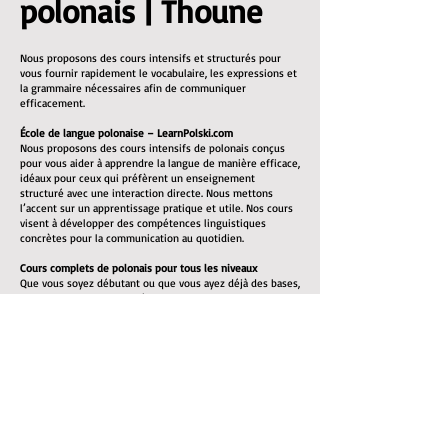
polonais | Thoune
Nous proposons des cours intensifs et structurés pour
vous fournir rapidement le vocabulaire, les expressions et
la grammaire nécessaires afin de communiquer
efficacement.
École de langue polonaise – LearnPolski.com
Nous proposons des cours intensifs de polonais conçus
pour vous aider à apprendre la langue de manière efficace,
idéaux pour ceux qui préfèrent un enseignement
structuré avec une interaction directe. Nous mettons
l’accent sur un apprentissage pratique et utile. Nos cours
visent à développer des compétences linguistiques
concrètes pour la communication au quotidien.
Cours complets de polonais pour tous les niveaux
Que vous soyez débutant ou que vous ayez déjà des bases,
nous pouvons vous aider à atteindre un bon niveau. Tous
les supports pédagogiques nécessaires sont inclus.
Nos cours de polonais mettent l’accent sur :
L’enrichissement du vocabulaire : listes de vocabulaire et
exercices pratiques
La grammaire : explications claires des règles
grammaticales du polonais
La prononciation : vous apprendrez à bien prononcer les
mots pour faciliter la communication
La compréhension orale : écoute de locuteurs natifs pour