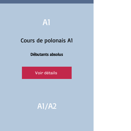
A1
Cours de polonais A1
Débutants absolus
Voir détails
A1/
A2